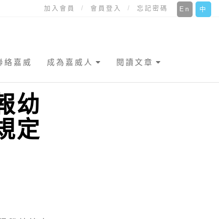
加入會員
會員登入
忘記密碼
En
中
聯絡嘉威
成為嘉威人
閱讀文章
報幼
規定