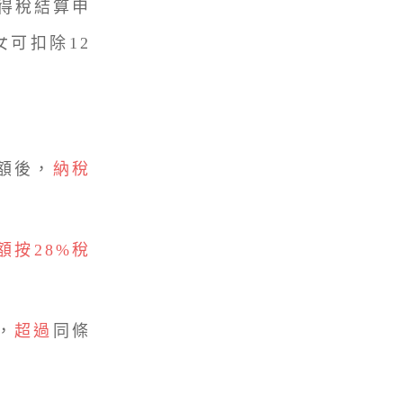
得稅結算申
女可扣除12
額後，
納稅
額按28%稅
，
超過
同條