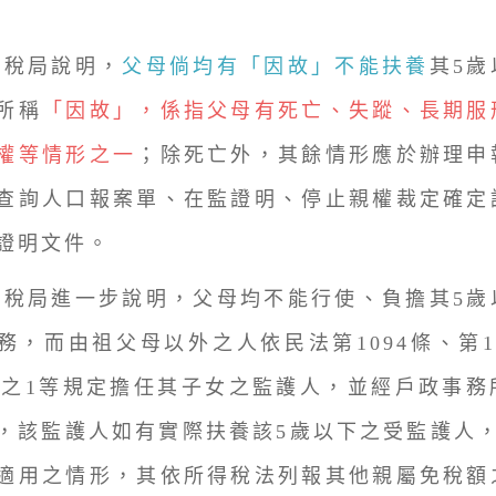
局說明，
父母倘均有「因故」不能扶養
其5
所稱
「因故」，係指父母有死亡、失蹤、長期服
權等情形之一
；除死亡外，其餘情形應於辦理申
查詢人口報案單、在監證明、停止親權裁定確定
證明文件。
局進一步說明，父母均不能行使、負擔其5歲
務，而由祖父母以外之人依民法第1094條、第1
6條之1等規定擔任其子女之監護人，並經戶政事
，該監護人如有實際扶養該5歲以下之受監護人，
適用之情形，其依所得稅法列報其他親屬免稅額