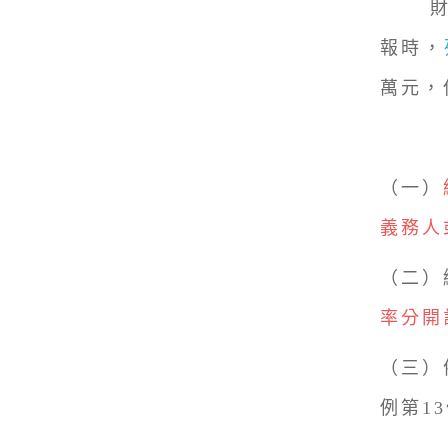
財政
報時，
萬元，
（一）
義務人
（二）
率分開
（三）
例第1