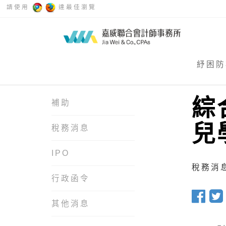
請使用
達最佳瀏覽
紓困防
綜
補助
兒
稅務消息
IPO
稅務消息 
行政函令
其他消息