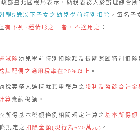
部臺北國稅局表示，納稅義務人於辦理綜合所
列報5歲以下子女之幼兒學前特別扣除
，每名子
但
有下列3種情形之一者，不適用之
：
經減除
幼兒學前特別扣除額及長期照顧特別扣除
或其配偶之適用稅率在20%以上
。
納稅義務人選擇就其申報戶之
股利及盈餘合計金
計算
應納稅額。
依所得基本稅額條例相關規定計算之
基本所得額
3條規定之
扣除金額(現行為670萬元)
。