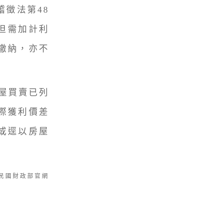
徵法第48
但需加計利
繳納，亦不
成屋買賣已列
際獲利價差
或逕以房屋
華民國財政部官網