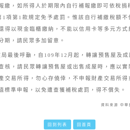
報繳，如所得人於期限內自行補報繳即可依稅捐稽
第1項第1款規定免予處罰。惟該自行補繳稅額不
還得以現金臨櫃繳納，不能以信用卡等多元方式
分期，請民眾多加留意。
該局最後呼籲，自109年12月起，轉讓預售屋及
查核，請民眾轉讓預售屋或出售成屋時，應以實
產交易所得，勿心存僥倖，不申報財產交易所得
值標準申報，以免遭查獲補稅處罰，得不償失。
資料來源 中
回到列表
回首頁