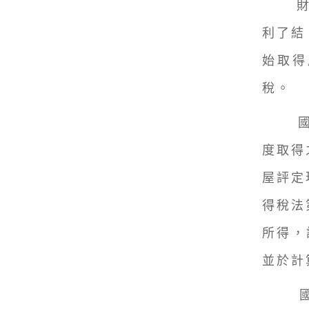
財政
利了結
始取得
稅。
度取得
屋評定
得稅法
所得，
並於計