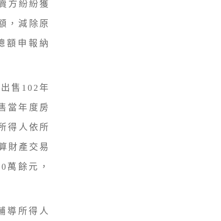
賣方紛紛獲
額，減除原
總額申報納
出售102年
售當年度房
所得人依所
計算財產交易
0萬餘元，
輔導所得人