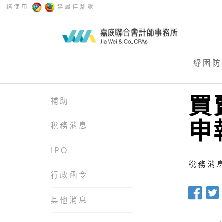
請使用
達最佳瀏覽
紓困防
買
補助
申
稅務消息
IPO
稅務消息 
行政函令
其他消息