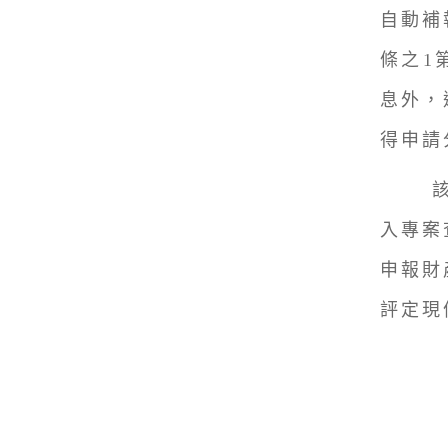
自動補
條之1
息外，
得申請
入專案
申報財
評定現