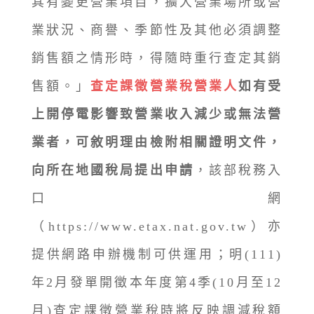
其有變更營業項目，擴大營業場所或營
業狀況、商譽、季節性及其他必須調整
銷售額之情形時，得隨時重行查定其銷
售額。」
查定課徵營業稅營業人
如有受
上開停電影響致營業收入減少或無法營
業者，可敘明理由檢附相關證明文件，
向所在地國稅局提出申請
，該部稅務入
口網
（https://www.etax.nat.gov.tw）亦
提供網路申辦機制可供運用；明(111)
年2月發單開徵本年度第4季(10月至12
月)查定課徵營業稅時將反映調減稅額