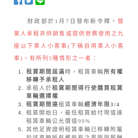
財政部於1月7日發布新令釋，
營
業人承租非供銷售或提供勞務使用之九
座以下乘人小客車(下稱自用乘人小客
車)，有所列5種情形之一者：
租賃期間屆滿
時，租賃車輛
所有權
移轉予承租人
承租人於
租賃期間得行使購買租賃
車輛選擇權
租賃期間
達
租賃車輛
經濟年限3/4
租賃開始日，最低租賃給付現值達
租賃車輛公允價值90%
其他足資證明租賃車輛已移轉附屬
於該車輛所有權所有之風險與報酬