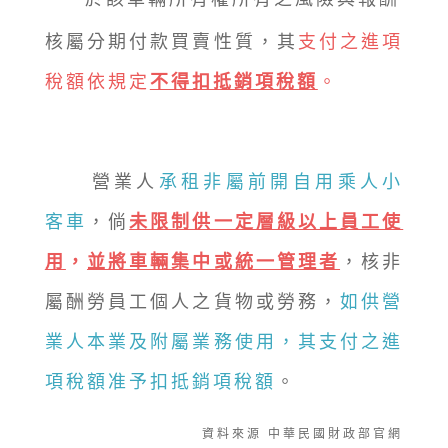
核屬分期付款買賣性質，其
支付之進項
稅額依規定
不得扣抵銷項稅額
。
營業人
承租非屬前開自用乘人小
客車
，倘
未限制供一定層級以上員工使
用
，
並將車輛集中或統一管理者
，核非
屬酬勞員工個人之貨物或勞務，
如供營
業人本業及附屬業務使用，其支付之進
項稅額准予扣抵銷項稅額
。
資料來源 中華民國財政部官網