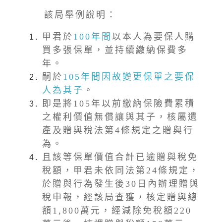
該局舉例說明：
甲君於
100年間
以本人為要保人購
買多張保單，並持續繳納保費多
年。
嗣於
105年間因故變更保單之要保
人為其子
。
即是將105年以前繳納保險費累積
之權利價值無償讓與其子，核屬遺
產及贈與稅法第4條規定之贈與行
為。
且該等保單價值合計已逾贈與稅免
稅額，甲君未依同法第24條規定，
於贈與行為發生後30日內辦理贈與
稅申報，經該局查獲，核定贈與總
額1,800萬元，經減除免稅額220