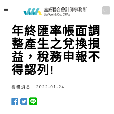
En
年終匯率帳面調
整產生之兌換損
益，稅務申報不
得認列!
稅務消息 | 2022-01-24