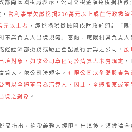
政部南區國稅局表示，公司欠稅金額達稅捐稽徵法
定，
營利事業欠繳稅捐200萬元以上或在行政救
0萬元以上者
，經稅捐稽徵機關依財政部頒訂「限
利事業負責人出境規範」審酌，應限制其負責人
或經經濟部撤銷或廢止登記應行清算之公司，
應
出境對象，如該公司章程對於清算人未有規定
，
清算人，依公司法規定，
有限公司以全體股東為
公司以全體董事為清算人，因此，全體股東或董
出境之對象
。
稅局指出，納稅義務人經限制出境後，須繳清全