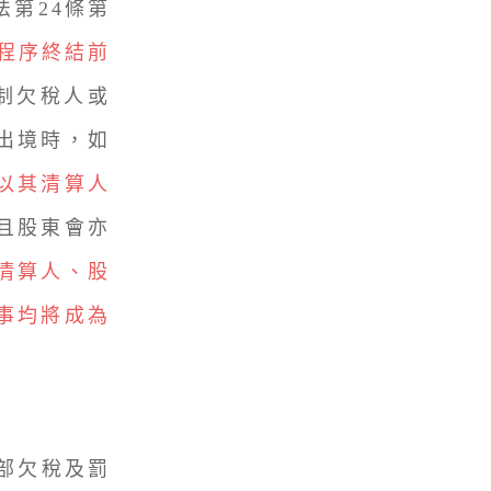
第24條第
濟程序終結前
制欠稅人或
出境時，如
以其清算人
且股東會亦
清算人、股
事均將成為
部欠稅及罰