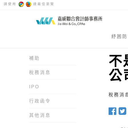
請使用
達最佳瀏覽
紓困防
不
補助
公
稅務消息
IPO
稅務消息 
行政函令
其他消息