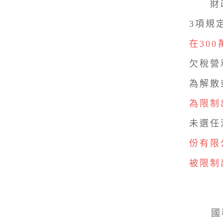
財
3項規
在30
欠稅營
為解散
為限制
未選任
份有限
被限制
國