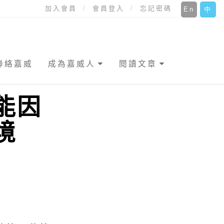
加入會員
會員登入
忘記密碼
En
中
聯絡嘉威
成為嘉威人
閱讀文章
能因
境