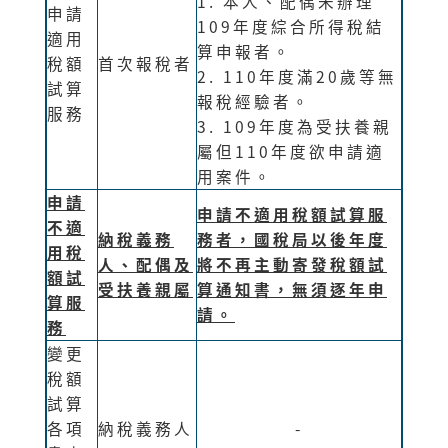
1. 本人、配偶未辦理
申請
109年度綜合所得稅結
適用
算申報者。
稅額
首次報稅者
2. 110年度滿20歲等無
試算
報稅經驗者。
服務
3. 109年度為受扶養親
屬但110年度欲申請適
用案件。
申請
申請不適用稅額試算服
不適
納稅義務
務者，國稅局以後年度
用稅
人、配偶及
將不再主動寄發稅額試
額試
受扶養親屬
算通知書，無須逐年申
算服
請。
務
變更
稅額
試算
各項
納稅義務人
-