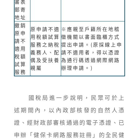
書表
郵寄
地址
撤銷
原申請不適
※應親至戶籍所在地稽
原申
用稅額試算
徵機關以書面臨櫃方式
請不
服務之納稅
提出申請。(原採線上申
適用
義務人、配
請不適用者，得以憑證
稅額
偶及受扶養
為通行碼透過網際網路
試算
親屬
辦理申請。)
服務
國稅局進一步說明，民眾可於上
述期間內，以內政部核發的自然人憑
證、經財政部審核通過的電子憑證、已
申辦「健保卡網路服務註冊」的全民健