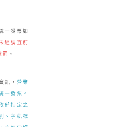
統一發票如
未經調查前
處罰
。
資訊，
營業
統一發票。
政部指定之
別、字軌號