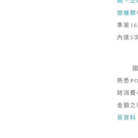
碼、正
徵機關
準第1
內達3
國稅
熟悉P
時消費
金額之
易資料