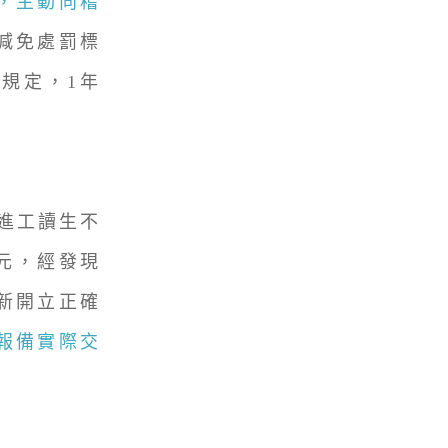
，主動向稽
減免處罰標
條規定，1年
進工讀生不
9元，經發現
新開立正確
報備實際交