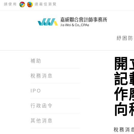
請使用
達最佳瀏覽
紓困防
開
補助
記
稅務消息
作
IPO
向
行政函令
其他消息
稅務消息 