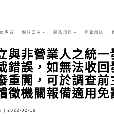
疫專區
關於嘉威
服務項目
經營團隊
立與非營業人之統一
載錯誤，如無法收回
廢重開，可於調查前
稽徵機關報備適用免
| 2022-02-18