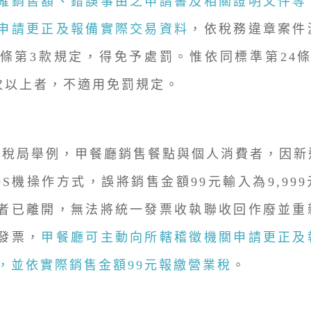
確銷售額、錯誤事由之申請書及相關證明文件等
申請更正及報備實際交易資料
，依稅務違章案件
6條第3款規定，得免予處罰。惟依同標準第24
次以上者，不適用免罰規定。
局舉例，甲餐廳銷售餐點與個人消費者，因新
OS機操作方式，誤將銷售金額99元輸入為9,99
者已離開，無法將統一發票收執聯收回作廢並重
發票，
甲餐廳可主動向所轄稽徵機關申請更正及
，並依實際銷售金額99元報繳營業稅
。