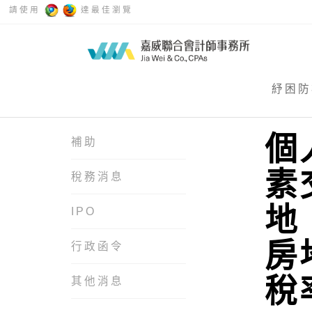
請使用
達最佳瀏覽
紓困防
個
補助
素
稅務消息
地
IPO
房
行政函令
稅
其他消息