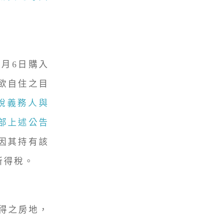
0月6日購入
欲自住之目
稅義務人與
部上述公告
因其持有該
所得稅。
取得之房地，