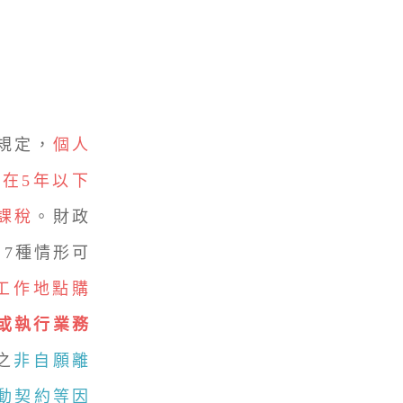
規定，
個人
在5年以下
課稅
。財政
告有7種情形可
工作地點購
或執行業務
之
非自願離
動契約等因