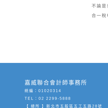
不論是
合一稅
嘉威聯合會計師事務所
統編：01020314
TEL：
02 2299-5888
【 總所 】新北市五股區五工五路28號