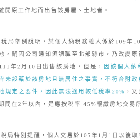
離開原工作地而出售該房屋、土地者。
國稅局舉例說明，某個人納稅務義人係於109年1
地，嗣因公司通知須調職至北部縣市，乃改變原
111年2月10日出售該房地，但是，
因該個人納
皆未設籍於該房地且無居住之事實，不符合財政
地規定之要件，因此無法適用較低稅率20%
，又
期間在2年以內，是應按稅率 45%報繳房地交易
國稅局特別提醒，個人交易於105年1月1日以後