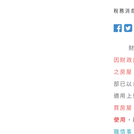
稅務消息 
財
因財政
之房屋
部已以1
適用上
買房屋
使用
，
職情事