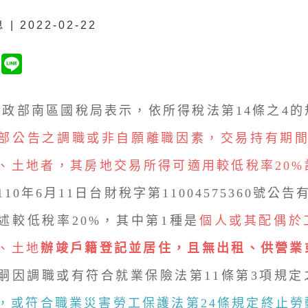
| 2022-02-22
政部南區國稅局表示，依所得稅法第14條之4的
部公告之調職或非自願離職因素，交易持有期間
、土地者，其房地交易所得可適用較低稅率20%
10年6月11日台財稅字第11004575360號公
述較低稅率20%，其中第1種是
個人或其配偶於
、土地
辦竣戶籍登記並居住，且無出租、供營業
嗣因調職或有符合就業保險法第11條第3項規定
，或符合職業災害勞工保護法第24條規定終止勞