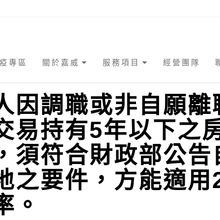
疫專區
關於嘉威
服務項目
經營團隊
人因調職或非自願離
交易持有5年以下之
，須符合財政部公告
地之要件，方能適用2
率。