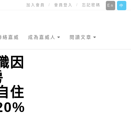
加入會員
會員登入
忘記密碼
En
中
聯絡嘉威
成為嘉威人
閱讀文章
職因
房
自住
0%