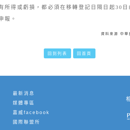
有所得或虧損，都必須在移轉登記日隔日起30日
申報。
資料來源 中
回到列表
回首頁
最新消息
媒體專區
嘉威facebook
國際聯盟所