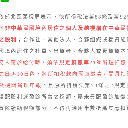
北區國稅局表示，依所得稅法第88條及第92
予
非中華民國境內居住之個人及總機構在中華民
之
股利
；合作社、其他法人、合夥組織或獨資組
國境內居住之社員、出資者、合夥人或獨資資本
務人應於給付時，須依規定
扣繳率21％
辦理扣繳
之日起10日內，將所扣稅款向國庫繳清，開具扣
徵機關辦理申報。
且原所得稅法第73條之2規
獲配股利或盈餘所含之稅額，屬未分配盈餘加徵
實際繳納稅額部分，不得再適用半數抵繳其應扣