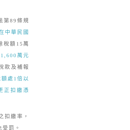
法第89條規
構在中華民國
稅額15萬
,600萬元
稅款及補報
稅額處1倍以
更正扣繳憑
之扣繳率，
免受罰。