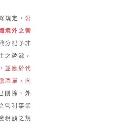
條規定，
公
國境外之營
織分配予非
主之盈餘，
，並應於代
繳憑單，向
定已刪除，外
之營利事業
繳稅額之規