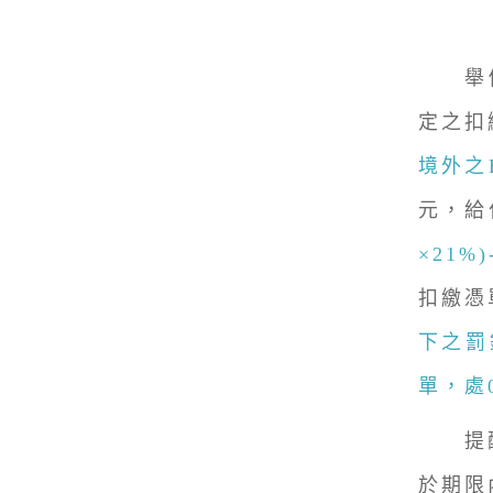
舉例
定之扣
境外之
元，給
×21%
扣繳憑
下之罰
單，處
提醒
於期限