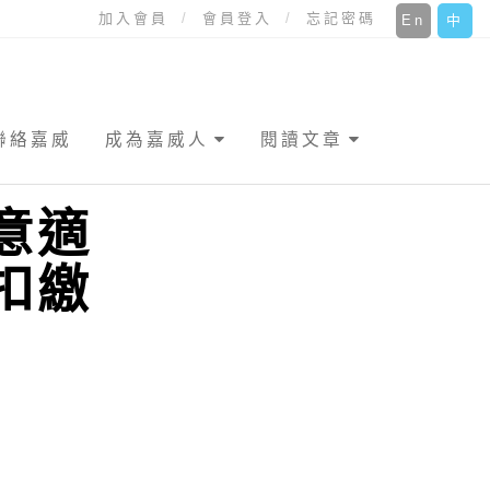
加入會員
會員登入
忘記密碼
En
中
聯絡嘉威
成為嘉威人
閱讀文章
意適
扣繳