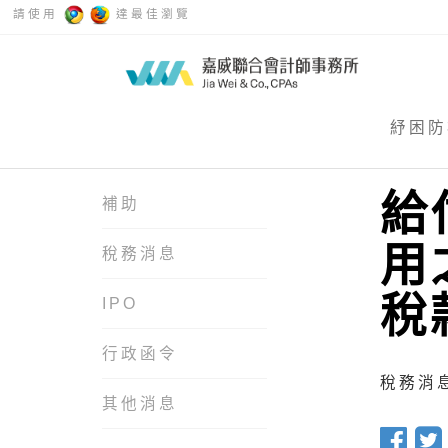
請使用
達最佳瀏覽
紓困防
給
補助
用
稅務消息
稅
IPO
行政函令
稅務消息 
其他消息