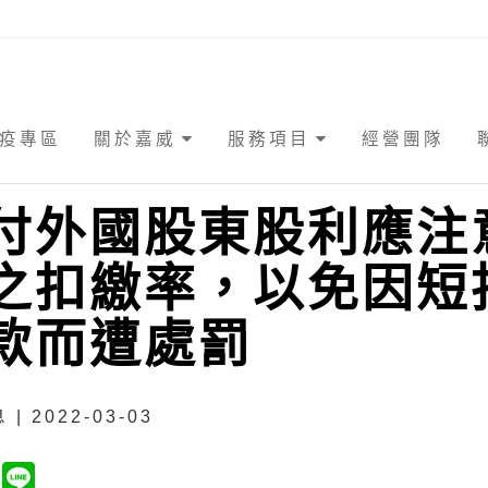
疫專區
關於嘉威
服務項目
經營團隊
付外國股東股利應注
之扣繳率，以免因短
款而遭處罰
| 2022-03-03