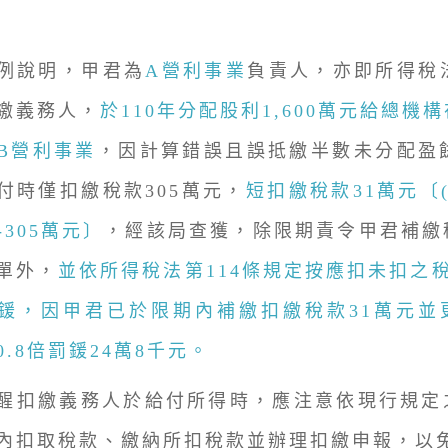
說明，甲君為
A營利事業
負責人，亦即所得稅
繳義務人，
於110年分配股利1,600萬元給總機
B營利事業
，因計算錯誤且誤抵繳半數未分配盈餘
付時僅扣繳稅款305萬元，
短扣繳稅款31萬元〔(1
)-305萬元〕
，經該局查獲，除限期責令甲君補繳
單外，
並依所得稅法第114條規定按應扣未扣之
鍰，因甲君已於限期內補繳扣繳稅款31萬元並
0.8倍罰鍰24萬8千元。
扣繳義務人於給付所得時，應注意依現行規定
內扣取稅款、繳納所扣稅款並辦理扣繳申報，以