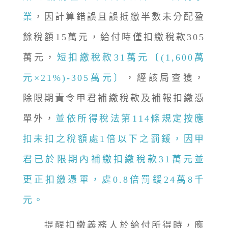
業
，因計算錯誤且誤抵繳半數未分配盈
餘稅額15萬元，給付時僅扣繳稅款305
萬元，
短扣繳稅款31萬元〔(1,600萬
元×21%)-305萬元〕
，經該局查獲，
除限期責令甲君補繳稅款及補報扣繳憑
單外，
並依所得稅法第114條規定按應
扣未扣之稅額處1倍以下之罰鍰，因甲
君已於限期內補繳扣繳稅款31萬元並
更正扣繳憑單，處0.8倍罰鍰24萬8千
元。
提醒扣繳義務人於給付所得時，應