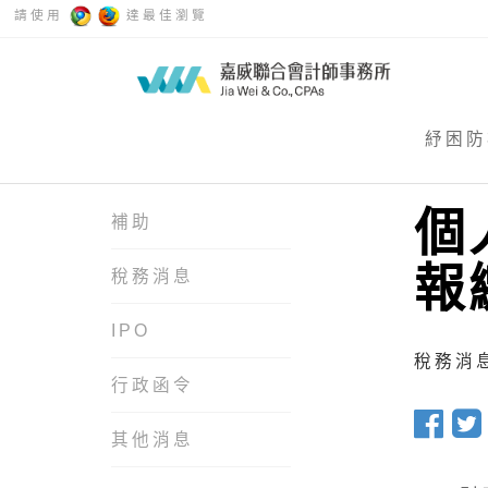
請使用
達最佳瀏覽
紓困防
個
補助
報
稅務消息
IPO
稅務消息 
行政函令
其他消息