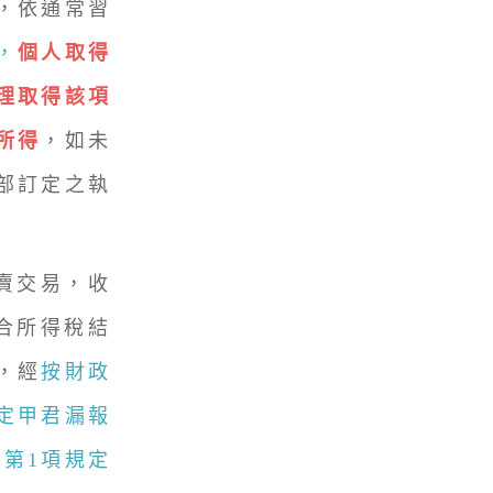
，依通常習
，
個人取得
理取得該項
所得
，如未
部訂定之執
賣交易，收
合所得稅結
，經
按財政
定甲君漏報
條第1項規定