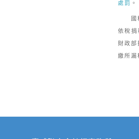
處罰
。
國稅
依稅捐
財政部
繳所漏