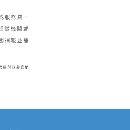
或服務費，
稽徵機關或
關補報並補
華民國財政部官網