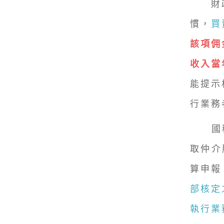
財政
慣，
買
該項佣
收入當
能提示
行業務
國稅局
取仲介
算申報
部核定
執行業