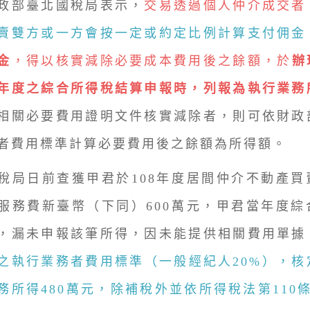
部臺北國稅局表示，
交易透過個人仲介成交者
賣雙方或一方會按一定或約定比例計算支付佣金
金
，得以核實減除必要成本費用後之餘額，於
辦
年度之綜合所得稅結算申報時，列報為執行業務
相關必要費用證明文件核實減除者，則可依財政
者費用標準計算必要費用後之餘額為所得額。
日前查獲甲君於108年度居間仲介不動產買
服務費新臺幣（下同）600萬元，甲君當年度綜
，漏未申報該筆所得，因未能提供相關費用單據
之執行業務者費用標準（一般經紀人20%），核
務所得480萬元，除補稅外並依所得稅法第110