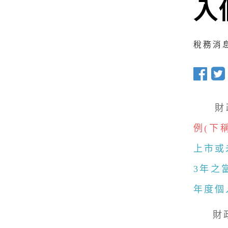
入
稅務消息 
財政
例(下
上市或
3年之
年度個
財