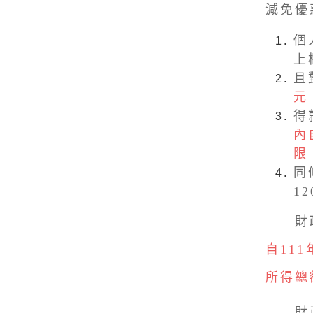
減免優
個
上
且
元
得
內
限
同
1
財政部
自11
所得總
財政部