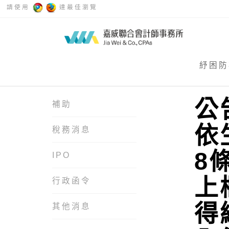
請使用
達最佳瀏覽
紓困防
公
補助
依
稅務消息
8
IPO
上
行政函令
得
其他消息