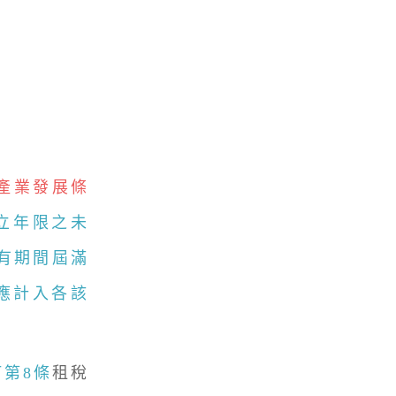
產業發展條
立年限之未
有期間屆滿
應計入各該
第8條
租稅