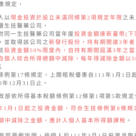
惠規定，
人以
現金投資於設立未滿同條第2項規定年限
之未
櫃生技醫藥公司，
對同一生技醫藥公司當年度
投資金額達新臺幣(下同
，並取得該公司之
新發行股份，持有期間達3年者
就
投資金額50%限度內，自持有期間屆滿3年之當
自個人綜合所得總額中減除，每年得減除金額以5
；
條例第17條規定，上開租稅優惠自111年1月1日
20年12月31日止。
依所得基本稅額條例第12條第1項第5款規定
1年1月1日起之投資金額，符合生技條例第8條
額中減除之金額，應計入個人基本所得額課稅
。
舉例說明，倘個人於111年3月1日投資並取