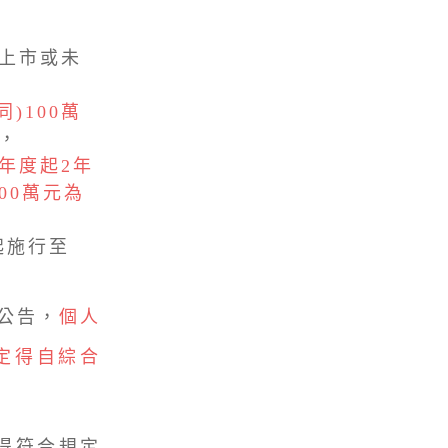
上市或未
)100萬
，
年度起2年
00萬元為
起施行至
公告，
個人
規定得自綜合
得符合規定