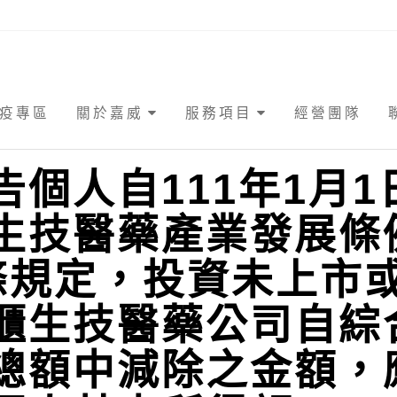
疫專區
關於嘉威
服務項目
經營團隊
告個人自111年1月1
生技醫藥產業發展條
條規定，投資未上市
櫃生技醫藥公司自綜
總額中減除之金額，