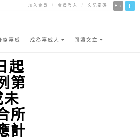
加入會員
會員登入
忘記密碼
En
中
聯絡嘉威
成為嘉威人
閱讀文章
日起
例第
或未
合所
應計