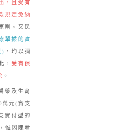
出，且受有
款規定免納
原則。又民
療單據的實
)
，均以彌
此，
受有保
除
。
醫藥及生育
0萬元(實支
實支實付型的
除，惟因陳君