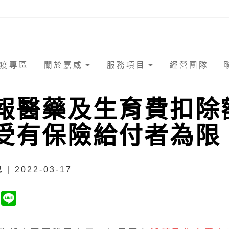
疫專區
關於嘉威
服務項目
經營團隊
報醫藥及生育費扣除
受有保險給付者為限
| 2022-03-17