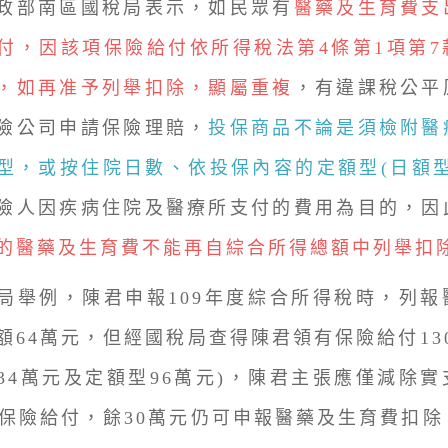
部南區國稅局表示，如民眾有
醫藥及生育費支
付，因該項保險給付依所得稅法第4條第1項第7
，如再准予列舉扣除，顯屬重複
，有違課稅公平
險公司申請保險理賠，
投保商品不論是須檢附醫
型，或按住院日數、依投保內容的定額型(日額型
險人因疾病住院及醫療所支付的費用為目的，因
的醫藥及生育費不能再自綜合所得總額中列舉扣
例，陳君申報109年度綜合所得稅時，列報
額64萬元，但經國稅局查得陳君領有保險給付13
34萬元及定額型96萬元)，陳君主張應僅減除
元保險給付，餘30萬元仍可申報醫藥及生育費扣