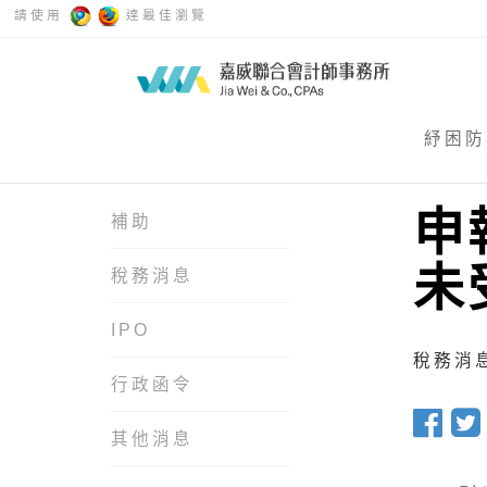
請使用
達最佳瀏覽
紓困防
申
補助
未
稅務消息
IPO
稅務消息 
行政函令
其他消息