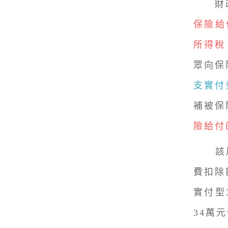
財政
保險給
所得稅
眾向保
支實付
補被保
險給付
該局舉
費扣除
實付型
34萬