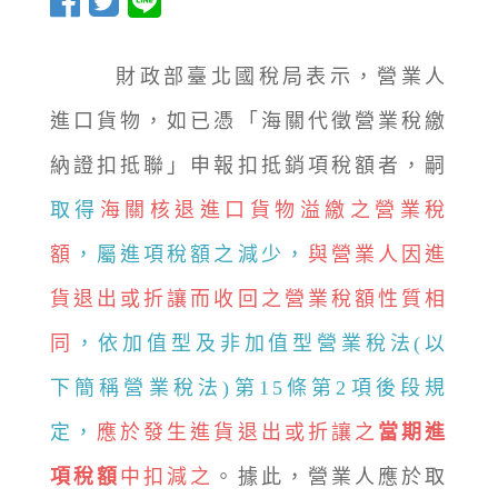
財政部臺北國稅局表示，營業人
進口貨物，如已憑「海關代徵營業稅繳
納證扣抵聯」申報扣抵銷項稅額者，嗣
取得
海關核退進口貨物溢繳之營業稅
額
，屬進項稅額之減少，
與營業人因進
貨退出或折讓而收回之營業稅額性質相
同
，依加值型及非加值型營業稅法(以
下簡稱營業稅法)第15條第2項後段規
定，
應於發生進貨退出或折讓之
當期進
項稅額
中扣減之
。據此，營業人應於取