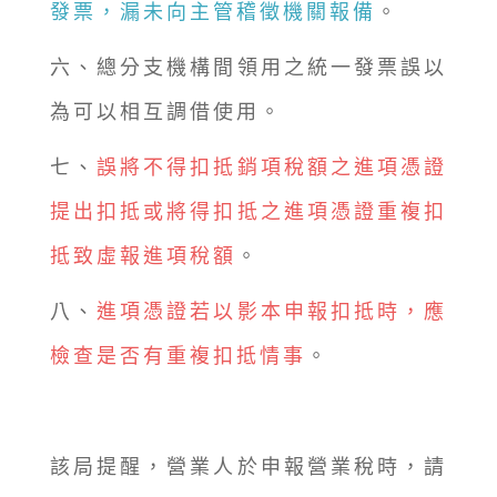
發票，漏未向主管稽徵機關報備
。
六、總分支機構間領用之統一發票誤以
為可以相互調借使用。
七、
誤將不得扣抵銷項稅額之進項憑證
提出扣抵或將得扣抵之進項憑證重複扣
抵致虛報進項稅額
。
八、
進項憑證若以影本申報扣抵時，應
檢查是否有重複扣抵情事
。
該局提醒，營業人於申報營業稅時，請