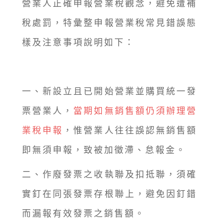
營業人正確申報營業稅觀念，避免遭補
稅處罰，特彙整申報營業稅常見錯誤態
樣及注意事項說明如下：
一、新設立且已開始營業並購買統一發
票營業人，
當期如無銷售額仍須辦理營
業稅申報
，惟營業人往往誤認無銷售額
即無須申報，致被加徵滯、怠報金。
二、作廢發票之收執聯及扣抵聯，須確
實釘在同張發票存根聯上，避免因釘錯
而漏報有效發票之銷售額。