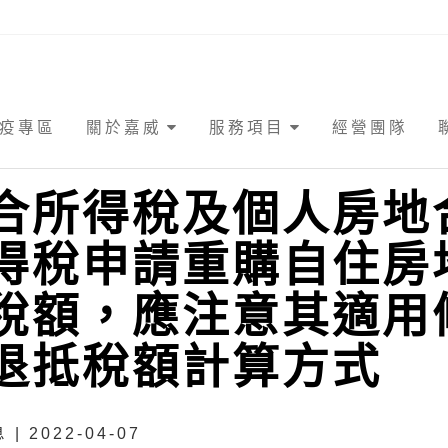
疫專區
關於嘉威
服務項目
經營團隊
合所得稅及個人房地
得稅申請重購自住房
稅額，應注意其適用
退抵稅額計算方式
| 2022-04-07