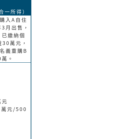
2
合一所得）
月購入A自住
年3月出售，
，已繳納個
30萬元，
偶名義重購B
0萬。
萬元
0萬元/500