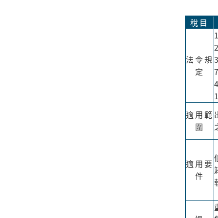
稅目
法令規
定
適用範
圍
適用要
件