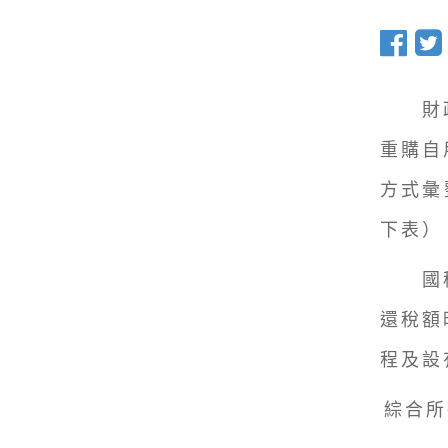
財政
重購自
方式彙
下表）
國稅
還稅額
程及設
綜合所