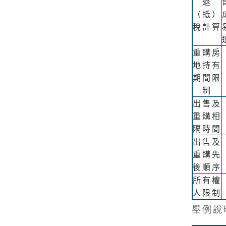
退
（抵）
稅計算
重購房
地持有
期間限
制
出售及
重購相
隔時間
出售及
重購先
後順序
所有權
人限制
舉例說