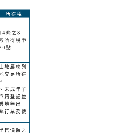
一所得稅
14條之8
課徵所得稅申
20點
土地屬應列
地交易所得
。
、未成年子
戶籍登記並
房地無出
執行業務使
出售價額之