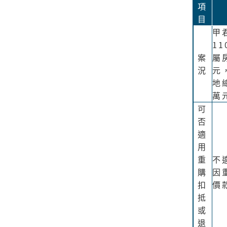
項
目
甲
1
案
屬
況
元
地
萬
可
否
適
用
重
不
購
因
扣
價
抵
或
退