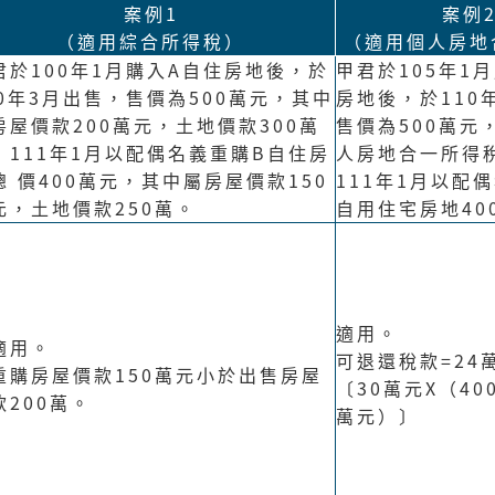
案例1
案例
（適用綜合所得稅）
（適用個人房地
君於100年1月購入A自住房地後，於
甲君於105年1
10年3月出售，售價為500萬元，其中
房地後，於110
房屋價款200萬元，土地價款300萬
售價為500萬元
，111年1月以配偶名義重購B自住房
人房地合一所得稅
總 價400萬元，其中屬房屋價款150
111年1月以配
元，土地價款250萬。
自用住宅房地40
適用。
適用。
可退還稅款=24
重購房屋價款150萬元小於出售房屋
〔30萬元X（40
款200萬。
萬元）〕