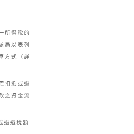
一所得稅的
該局以表列
算方式（詳
宅扣抵或退
款之資金流
或退還稅額