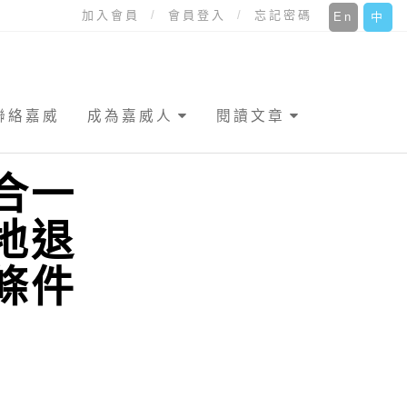
加入會員
會員登入
忘記密碼
En
中
聯絡嘉威
成為嘉威人
閱讀文章
合一
地退
條件