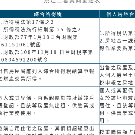
規定二者異同彙總表
綜合所得稅
個人房地合
1.所得稅法第17條之2
2.所得稅法施行細則第 25 條之2
1.所得稅法第
3.財政部77年1月18日台財稅第
2.房地合一
761151061號函
報作業要點第
4.財政部108年11月18 日台財稅字第
10804592200號令
出售之房屋及
出售房屋屬應列入綜合所得稅結算申報
入個人房屋土
之財產交易所得。
稅申報之房地
個人或其配偶
個人或其配偶、直系親屬於該址辦竣戶
女於該址辦竣
籍登記，且該等房屋無出租、供營業或
居住，且該等
執行業務使用。
租、供營業或
用。
重購自用住宅之房屋，其價額超過原出
按重購價額占