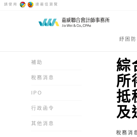
請使用
達最佳瀏覽
紓困防
綜
補助
所
稅務消息
抵
IPO
及
行政函令
其他消息
稅務消息 