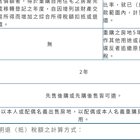
售價額者，得於重購自用住宅之房屋完
比率，就已（
成移轉登記之年度，自因增列該財產交
款範圍內，計
易所得而增加之綜合所得稅額扣抵或退
還。
還。
重購之房地5
作其他用途或
無
違反者追繳原
稅。
2年
先售後購或先購後售皆可適。
以本人或配偶名義出售房地，以配偶或本人名義重購
用。
明退（抵）稅額之計算方式：