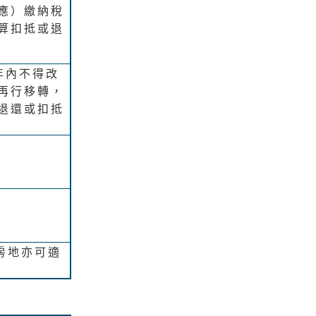
應）繳納稅
算扣抵或退
年內不得改
再行移轉，
退還或扣抵
房地亦可適