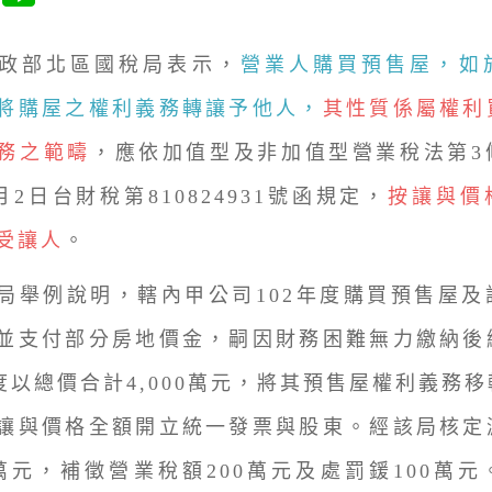
部北區國稅局表示，
營業人購買預售屋，如
將購屋之權利義務轉讓予他人，
其性質係屬權利
務之範疇
，應依加值型及非加值型營業稅法第3
月2日台財稅第810824931號函規定，
按讓與價
受讓人
。
例說明，轄內甲公司102年度購買預售屋及
並支付部分房地價金，嗣因財務困難無力繳納後
年度以總價合計4,000萬元，將其預售屋權利義務
讓與價格全額開立統一發票與股東。經該局核定
00萬元，補徵營業稅額200萬元及處罰鍰100萬