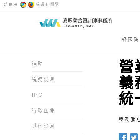
請使用
達最佳瀏覽
紓困防
營
補助
義
稅務消息
統
IPO
行政函令
稅務消息 
其他消息