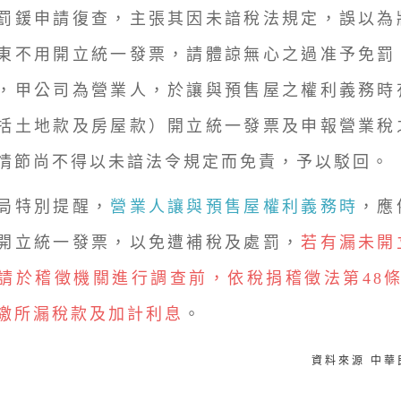
罰鍰申請復查，主張其因未諳稅法規定，誤以為
東不用開立統一發票，請體諒無心之過准予免罰
，甲公司為營業人，於讓與預售屋之權利義務時
括土地款及房屋款）開立統一發票及申報營業稅
情節尚不得以未諳法令規定而免責，予以駁回。
特別提醒，
營業人讓與預售屋權利義務時
，應
開立統一發票，以免遭補稅及處罰，
若有漏未開
請於稽徵機關進行調查前，依稅捐稽徵法第48條
繳所漏稅款及加計利息
。
資料來源 中