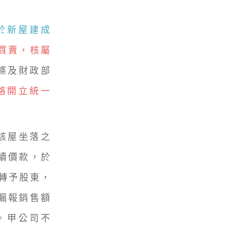
於新屋建成
買賣，核屬
條及財政部
格開立統一
該屋坐落之
續價款，於
移轉予股東，
漏報銷售額
元。甲公司不