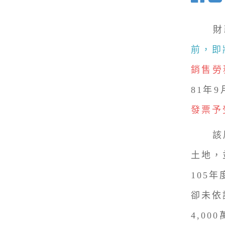
財政
前，即
銷售勞
81年9
發票予
該局舉
土地，
105
卻未依
4,0