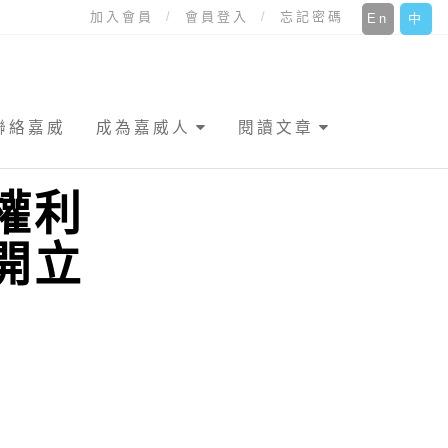
加入會員
會員登入
忘記密碼
En
中
聯絡嘉威
成為嘉威人
閱讀文章
權利
開立