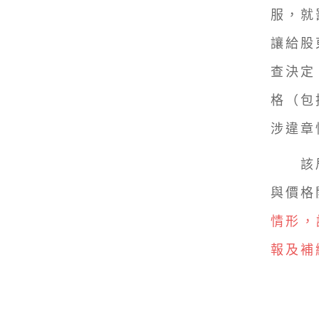
服，就
讓給股
查決定
格（包
涉違章
該局
與價格
情形，
報及補