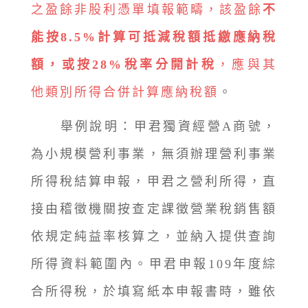
之盈餘非股利憑單填報範疇，該盈餘
不
能按8.5%計算可抵減稅額抵繳應納稅
額，或按28%稅率分開計稅
，應與其
他類別所得合併計算應納稅額
。
舉例說明：甲君獨資經營A商號，
為小規模營利事業，無須辦理營利事業
所得稅結算申報，甲君之營利所得，直
接由稽徵機關按查定課徵營業稅銷售額
依規定純益率核算之，並納入提供查詢
所得資料範圍內。甲君申報109年度綜
合所得稅，於填寫紙本申報書時，雖依