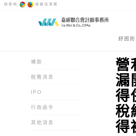
請使用
達最佳瀏覽
紓困防
營
補助
漏
稅務消息
得
IPO
稅
行政函令
得
其他消息