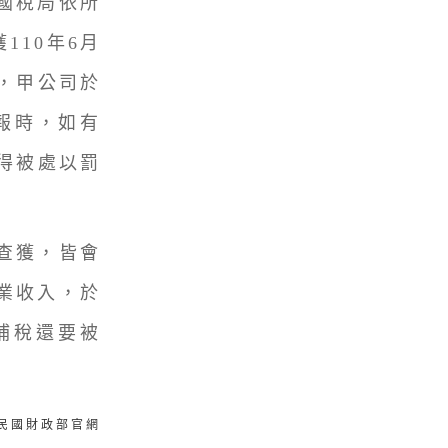
國稅局依所
110年6月
，甲公司於
申報時，如有
得被處以罰
查獲，皆會
業收入，於
補稅還要被
華民國財政部官網