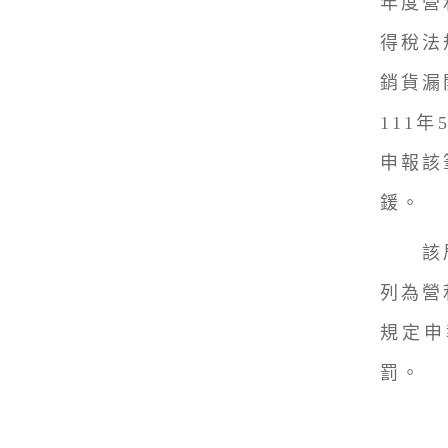
年度營
得稅法
銷貨漏
111
申報該
鍰。
該局
列為營
規定申
罰。