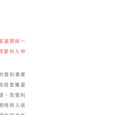
年度漏開統一
得要併入申
的營利事業
稅局查獲當
鍰，而營利
期時併入該