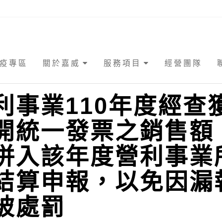
疫專區
關於嘉威
服務項目
經營團隊
利事業110年度經查
開統一發票之銷售額
併入該年度營利事業
結算申報，以免因漏
被處罰