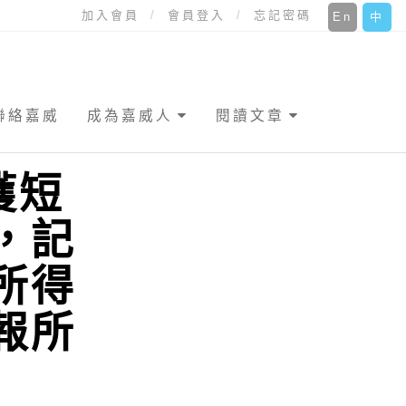
加入會員
會員登入
忘記密碼
En
中
聯絡嘉威
成為嘉威人
閱讀文章
獲短
，記
所得
報所