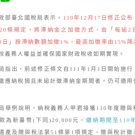
部臺北國稅局表示，
110年12月17日修正公
20條規定，將滯納金之加徵方式，由「每逾2
3日」按滯納數額加徵1%，最高加徵率由15%降
稅義務人權益並確保國家財政稅收如期實現。
出，前述修正條文自111年1月1日開始施行
繳應納稅捐且未逾計徵滯納金期間者，仍可適用
例說明，納稅義務人甲君接獲110年度贈與
款為新臺幣(下同)20,000元，
繳納期間至110年
遺產及贈與稅法第51條第1項規定，贈與稅計徵