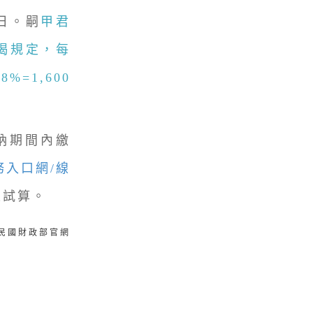
4日。嗣
甲君
前揭規定，每
%=1,600
納期間內繳
務入口網
/線
上試算。
華民國財政部官網