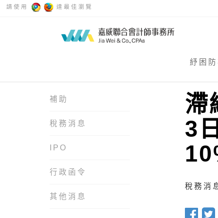
請使用
達最佳瀏覽
紓困防
滯
補助
3
稅務消息
1
IPO
行政函令
稅務消息 
其他消息