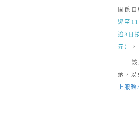
間係自
遲至1
逾3日按
元）
。
該局
納，以
上服務