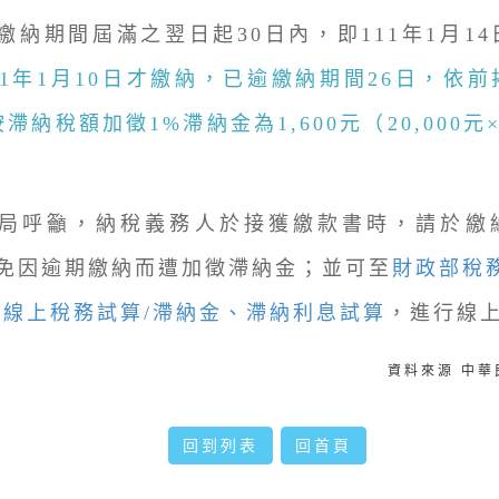
繳納期間屆滿之翌日起30日內，即111年1月1
11年1月10日才繳納，已逾繳納期間26日，依
滯納稅額加徵1%滯納金為1,600元（20,000元×8
呼籲，納稅義務人於接獲繳款書時，請於繳
免因逾期繳納而遭加徵滯納金；並可至
財政部稅
/線上稅務試算/滯納金、滯納利息試算
，進行線
資料來源 中
回到列表
回首頁