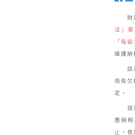
財政
法」第
「每逾
維護納
該局指
尚有欠
定。
該局舉
應納稅
止
，依