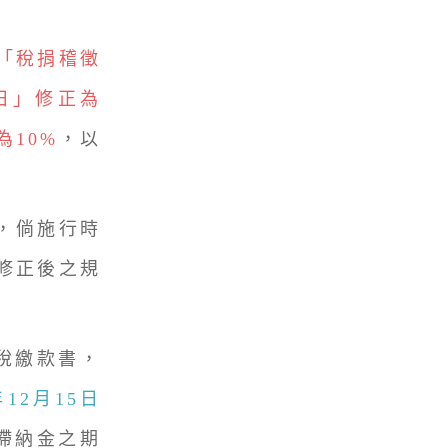
布「稅捐稽徵
日」修正為
為10%
，以
，倘施行時
修正後之規
稅繳款書，
12月15日
滯納金之期