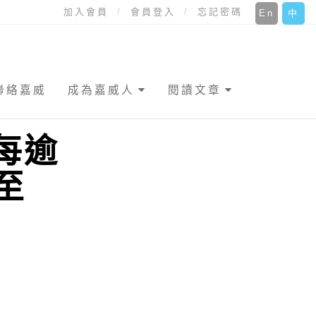
加入會員
會員登入
忘記密碼
En
中
聯絡嘉威
成為嘉威人
閱讀文章
每逾
至