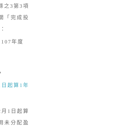
之3第3項
關「完成投
：
107年度
，
1日起算1年
2月1日起算
用未分配盈