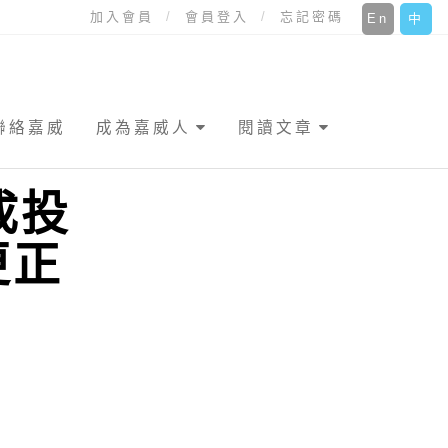
加入會員
會員登入
忘記密碼
En
中
聯絡嘉威
成為嘉威人
閱讀文章
成投
更正