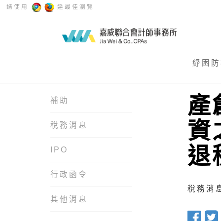
請使用
達最佳瀏覽
紓困防
產
補助
資
稅務消息
退
IPO
行政函令
稅務消息 
其他消息