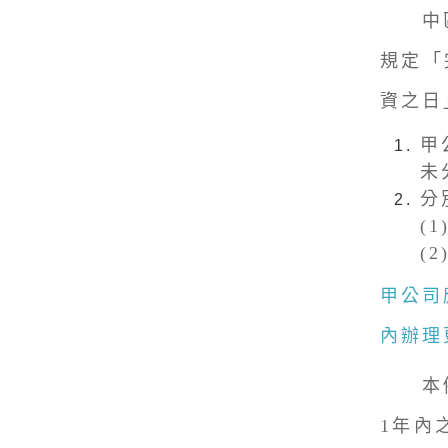
中區國
規定「
資之日
甲
未
分
(
(
甲公司
內辦理
本例甲
1年內