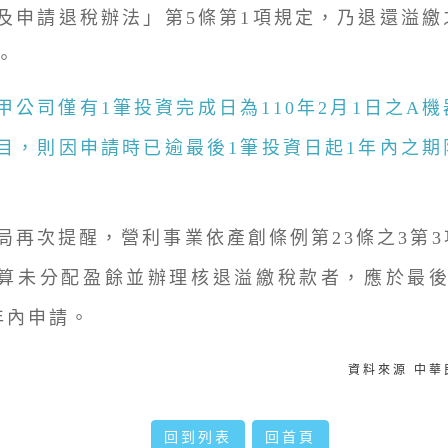
及申請退稅辦法」第5條第1項規定，乃退還溢繳
。
司僅有1筆投資完成日為110年2月1日之A機
目，則因申請時已逾最後1筆投資日起1年內之期
次提醒，營利事業依產創條例第23條之3第3
算未分配盈餘並辦理核退溢繳稅款者，應於最後
年內申請。
資料來源 中
回到列表
回首頁