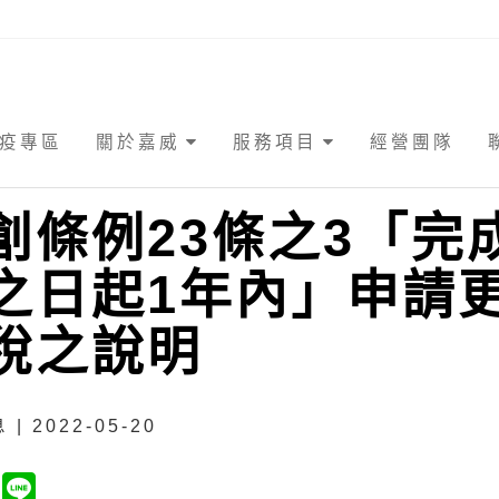
疫專區
關於嘉威
服務項目
經營團隊
創條例23條之3「完
之日起1年內」申請
稅之說明
| 2022-05-20