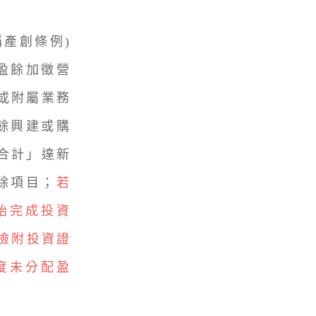
產創條例)
配盈餘加徵營
或附屬業務
餘興建或購
合計」達新
除項目；
若
始完成投資
檢附投資證
度未分配盈