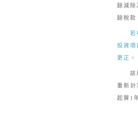
餘減除
餘稅款
若甲公
投資項
更正。
該局再
重新計
起算1