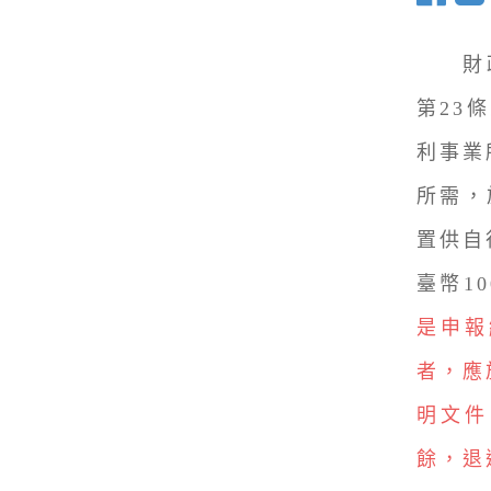
財政部
第23
利事業
所需，
置供自
臺幣1
是申報
者，應
明文件
餘，退