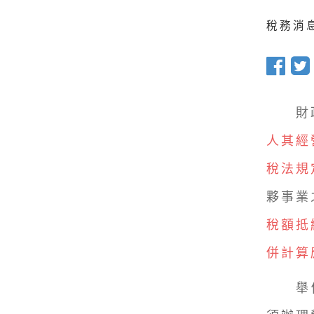
稅務消息 
財政
人其經
稅法規
夥事業
稅額抵
併計算
舉例