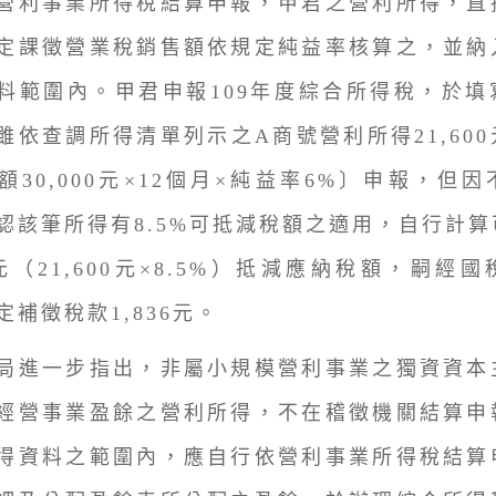
營利事業所得稅結算申報，甲君之營利所得，直
定課徵營業稅銷售額依規定純益率核算之，並納
料範圍內。甲君申報109年度綜合所得稅，於填
雖依查調所得清單列示之A商號營利所得21,60
額30,000元×12個月×純益率6%〕申報，但
認該筆所得有8.5%可抵減稅額之適用，自行計
36元（21,600元×8.5%）抵減應納稅額，嗣經
定補徵稅款1,836元。
進一步指出，非屬小規模營利事業之獨資資本
經營事業盈餘之營利所得，不在稽徵機關結算申
得資料之範圍內，應自行依營利事業所得稅結算