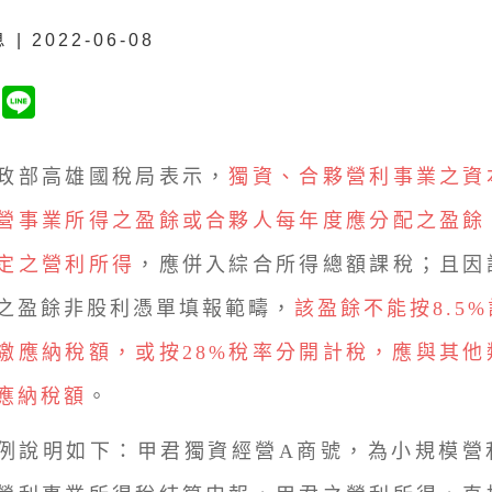
| 2022-06-08
部高雄國稅局表示，
獨資、合夥營利事業之資
營事業所得之盈餘或合夥人每年度應分配之盈餘
定之營利所得
，應併入綜合所得總額課稅；且因
之盈餘非股利憑單填報範疇，
該盈餘不能按8.5
繳應納稅額，或按28%稅率分開計稅，應與其他
應納稅額
。
說明如下：甲君獨資經營A商號，為小規模營