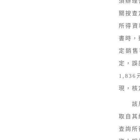
須辦理
關按查
所得資
書時，
定銷售
定，誤
1,8
現，核
該局
取自其
查詢所