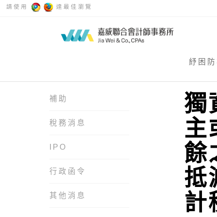
請使用
達最佳瀏覽
紓困防
獨
補助
主
稅務消息
餘
IPO
抵
行政函令
計
其他消息