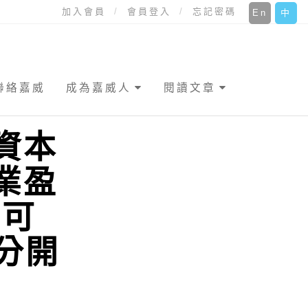
加入會員
會員登入
忘記密碼
En
中
聯絡嘉威
成為嘉威人
閱讀文章
資本
業盈
%可
分開