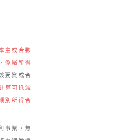
本主或合夥
，係屬所得
該獨資或合
%計算可抵減
類別所得合
利事業，無