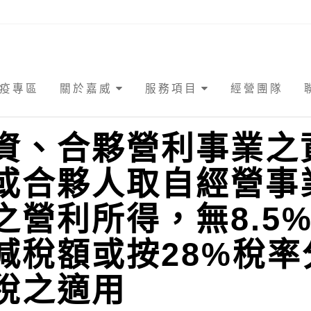
疫專區
關於嘉威
服務項目
經營團隊
資、合夥營利事業之
或合夥人取自經營事
之營利所得，無8.5
減稅額或按28%稅率
稅之適用