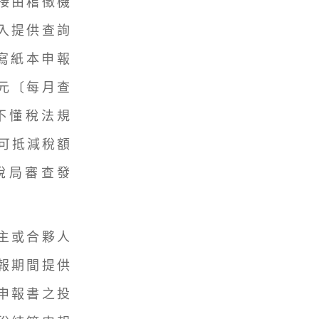
接由稽徵機
入提供查詢
寫紙本申報
0元〔每月查
因不懂稅法規
算可抵減稅額
國稅局審查發
主或合夥人
報期間提供
申報書之投