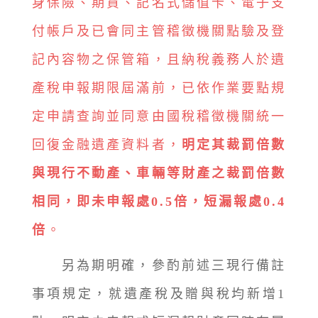
身保險、期貨、記名式儲值卡、電子支
付帳戶及已會同主管稽徵機關點驗及登
記內容物之保管箱，且納稅義務人於遺
產稅申報期限屆滿前，已依作業要點規
定申請查詢並同意由國稅稽徵機關統一
回復金融遺產資料者，
明定其裁罰倍數
與現行不動產、車輛等財產之裁罰倍數
相同，即未申報處0.5倍，短漏報處0.4
倍
。
另為期明確，參酌前述三現行備註
事項規定，就遺產稅及贈與稅均新增1