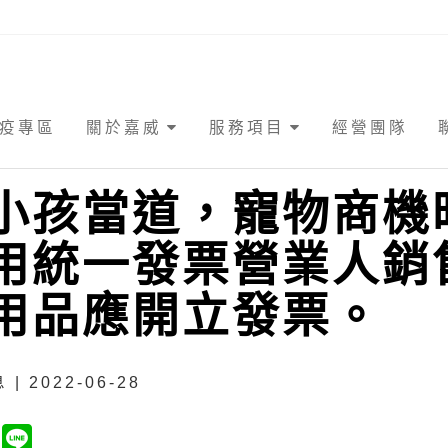
疫專區
關於嘉威
服務項目
經營團隊
小孩當道，寵物商機
用統一發票營業人銷
用品應開立發票。
| 2022-06-28