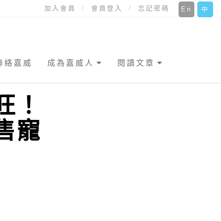
加入會員
會員登入
忘記密碼
En
中
聯絡嘉威
成為嘉威人
閱讀文章
旺！
售寵