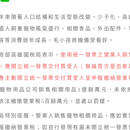
來隨著人口結構和生活型態改變，少子化、高
國人飼養寵物風氣盛行，相關食品、外出配件、
容等消費逐年成長，毛小孩商機備受看好。
部高雄國稅局表示，
使用統一發票之營業人銷
，應開立統一發票交付買受人；無論買方是否索
應主動開立統一發票交付買受人並申報繳納營業
寵物用品公司銷售相關用品1億餘萬元，未依
依法補徵營業稅5百餘萬元，並處以罰鍰。
特別提醒，營業人銷售寵物相關用品，應如實
報繳納營業稅；如自行發現有漏未開立統一發票