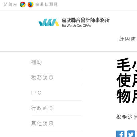
請使用
達最佳瀏覽
紓困防
毛
補助
使
稅務消息
物
IPO
行政函令
稅務消息 
其他消息