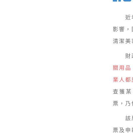
近年
影響，
清潔美
財政
關用品
業人都
查獲某
票，乃
該局
票及申