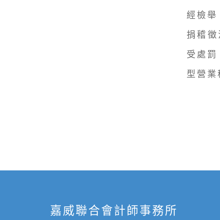
經檢舉
捐稽徵
受處罰
型營業
嘉威聯合會計師事務所