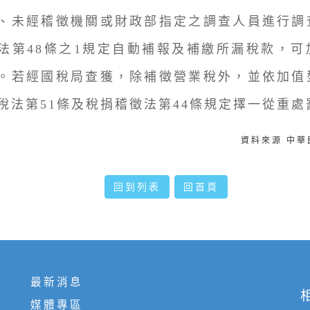
、未經稽徵機關或財政部指定之調查人員進行調
法第48條之1規定自動補報及補繳所漏稅款，可
。若經國稅局查獲，除補徵營業稅外，並依加值
稅法第51條及稅捐稽徵法第44條規定擇一從重處
資料來源 中
回到列表
回首頁
最新消息
媒體專區