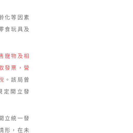
齡化等因素
零食玩具及
售寵物及相
取發票，營
稅
。該局曾
規定開立發
開立統一發
情形，在未