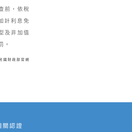
查前，依稅
加計利息免
型及非加值
罰。
華民國財政部官網
相關認證