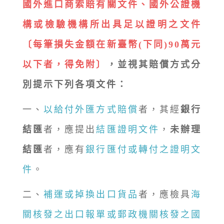
國外進口商索賠有關文件、國外公證機
構或檢驗機構所出具足以證明之文件
〔每筆損失金額在新臺幣(下同)90萬元
以下者，得免附〕
，並視其賠償方式分
別提示下列各項文件：
一、
以給付外匯方式賠償
者，其經
銀行
結匯
者，應提出
結匯證明文件
，
未辦理
結匯
者，應有
銀行匯付或轉付之證明文
件
。
二、
補運或掉換出口貨品
者，應檢具
海
關核發之出口報單或郵政機關核發之國