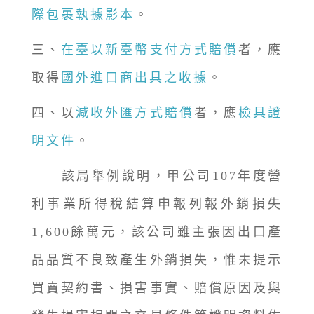
際包裹執據影本
。
三、
在臺以新臺幣支付方式賠償
者，應
取得
國外進口商出具之收據
。
四、以
減收外匯方式賠償
者，應
檢具證
明文件
。
該局舉例說明，甲公司107年度營
利事業所得稅結算申報列報外銷損失
1,600餘萬元，該公司雖主張因出口產
品品質不良致產生外銷損失，惟未提示
買賣契約書、損害事實、賠償原因及與