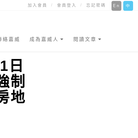
加入會員
會員登入
忘記密碼
En
中
聯絡嘉威
成為嘉威人
閱讀文章
1日
強制
房地