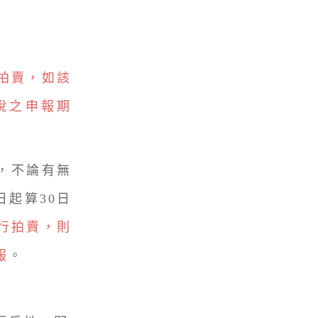
拍賣，如該
稅之申報期
，不論有無
起算30日
行拍賣，則
報
。