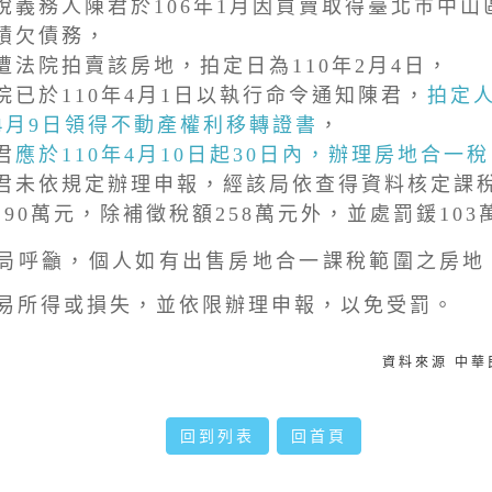
稅義務人陳君於106年1月因買賣取得臺北巿中山
積欠債務，
遭法院拍賣該房地，拍定日為110年2月4日，
院已於110年4月1日以執行命令通知陳君，
拍定人
4月9日領得不動產權利移轉證書
，
君
應於110年4月10日起30日內，辦理房地合一
君未依規定辦理申報，經該局依查得資料核定課
,290萬元，除補徵稅額258萬元外，並處罰鍰10
呼籲，個人如有出售房地合一課稅範圍之房地
易所得或損失，並依限辦理申報，以免受罰。
資料來源 中
回到列表
回首頁