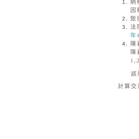
納
因
致
法
年
陳
陳
1
該局
計算交