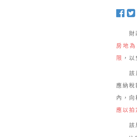
財政
房地為
限
，以
該局說
應納稅
內，向
應以拍
該局