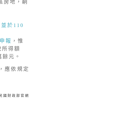
區房地，嗣
並於110
稅申報
，惟
稅所得額
3萬餘元。
，應依規定
華民國財政部官網