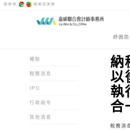
請使用
達最佳瀏覽
紓困防
納
補助
以
稅務消息
執
IPO
合
行政函令
其他消息
稅務消息 