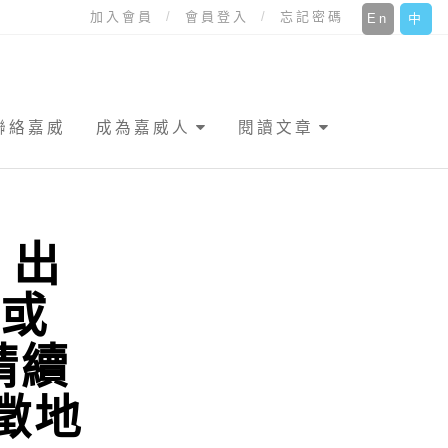
加入會員
會員登入
忘記密碼
En
中
聯絡嘉威
成為嘉威人
閱讀文章
，出
年或
請續
徵地