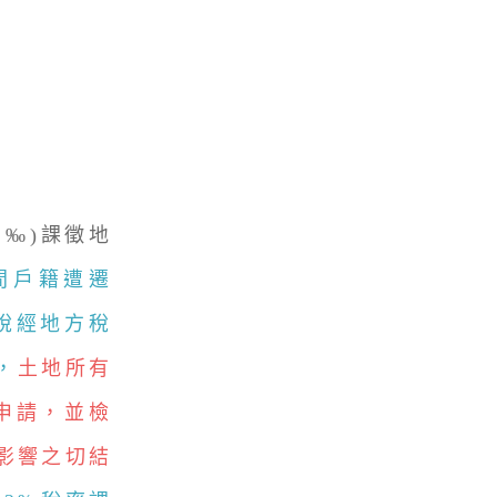
‰)課徵地
年間戶籍遭遷
價稅經地方稅
，
土地所有
出申請，並檢
影響之切結