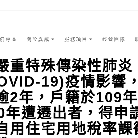
疫專區
關於嘉威
服務項目
經營團隊
嚴重特殊傳染性肺炎
COVID-19)疫情影響
逾2年，戶籍於109
10年遭遷出者，得申
自用住宅用地稅率課