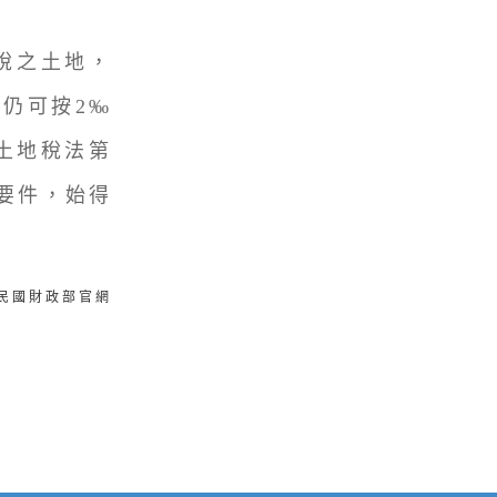
稅之土地，
年仍可按2‰
土地稅法第
要件，始得
華民國財政部官網