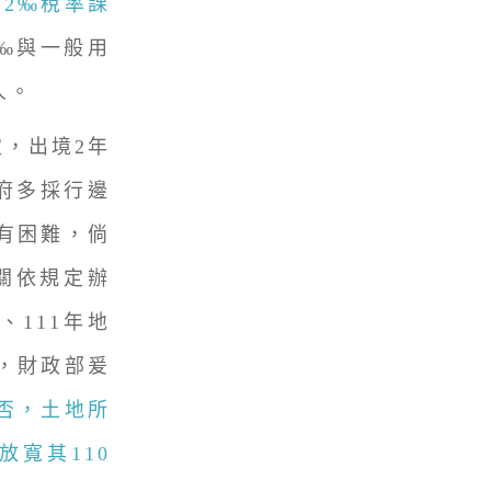
按2‰稅率課
‰與一般用
人。
，出境2年
府多採行邊
有困難，倘
機關依規定辦
、111年地
，財政部爰
否，土地所
放寬其110