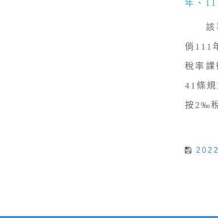
年、1
該署提
倘11
稅率課
41條
按2‰
202