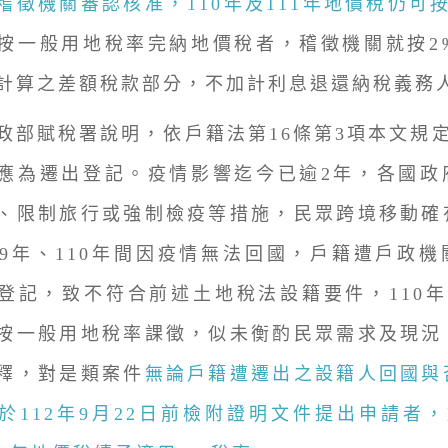
稽徵機關審認核准，110年及111年地價稅仍可
按一般用地稅率完納地價稅者，稽徵機關就按2
計算之差額稅款部分，不加計利息退還納稅義務
賦稅署說明，依戶籍法第16條第3項本文規定
應為遷出登記。疫情影響迄今已逾2年，各國政
、限制旅行或強制檢疫等措施，民眾跨境移動確
09年、110年間因疫情無法回國，戶籍遭戶政
登記，致不符合前述土地稅法設籍要件，110年
按一般用地稅率課徵，似未衡酌民眾需求及現況
釋，對是類案件
無論戶籍遭遷出之設籍人回國與
於112年9月22日前檢附證明文件提出申請者，