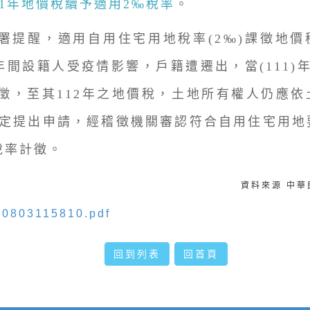
11年地價稅續予適用2‰稅率
。
醒，適用自用住宅用地稅率(2‰)課徵地價
1年間設籍人受疫情影響，戶籍遭遷出，當(111)
徵，至其112年之地價稅，土地所有權人仍應依
規定提出申請，經稽徵機關審認符合自用住宅用地
稅率計徵。
資料來源 中
20803115810.pdf
回到列表
回首頁