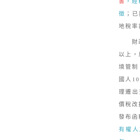
書
，經
徵
；已
地稅率
財政部
以上，
境管制
國人1
理遷出
價稅改
發布函
有權人