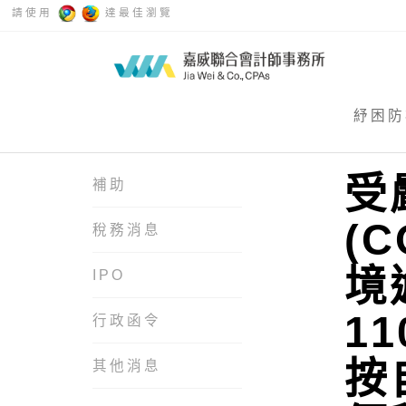
請使用
達最佳瀏覽
紓困防
受
補助
(
稅務消息
境
IPO
1
行政函令
按
其他消息