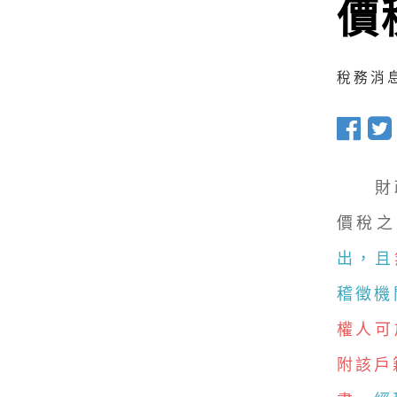
價
稅務消息 
財政部
價稅之
出，且
稽徵機
權人可
附該戶