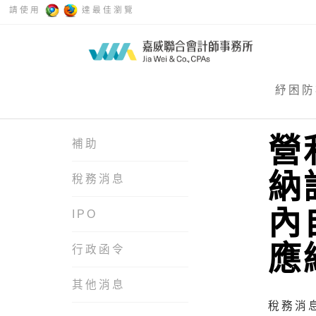
請使用
達最佳瀏覽
紓困防
營
補助
納
稅務消息
內
IPO
應
行政函令
其他消息
稅務消息 