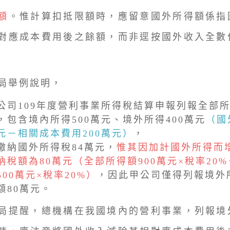
額
。惟計算扣抵限額時，應留意國外所得額係指
對應成本費用後之餘額，而非逕按國外收入全數
舉例說明，
公司109年度營利事業所得稅結算申報列報全部所
，包含境內所得500萬元、境外所得400萬元
（國
元－相關成本費用200萬元）
，
繳納國外所得稅84萬元，
惟其因加計國外所得而
納稅額為80萬元（全部所得額900萬元×稅率20
500萬元×稅率20%）
，因此甲公司僅得列報境外
額80萬元。
提醒，總機構在我國境內的營利事業，列報境