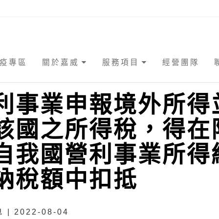
疫專區
關於嘉威
服務項目
經營團隊
利事業申報境外所得
該國之所得稅，得在
自我國營利事業所得
納稅額中扣抵
| 2022-08-04