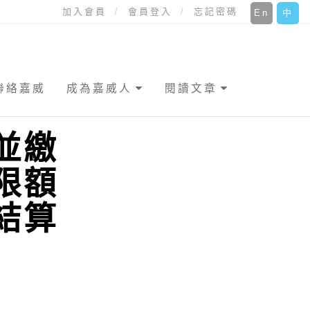
加入會員
會員登入
忘記密碼
En
中
聯絡嘉威
成為嘉威人
閱讀文章
並繳
限額
結算