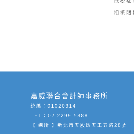
抵稅額
扣抵限
嘉威聯合會計師事務所
統編：01020314
TEL：
02 2299-5888
【 總所 】新北市五股區五工五路28號