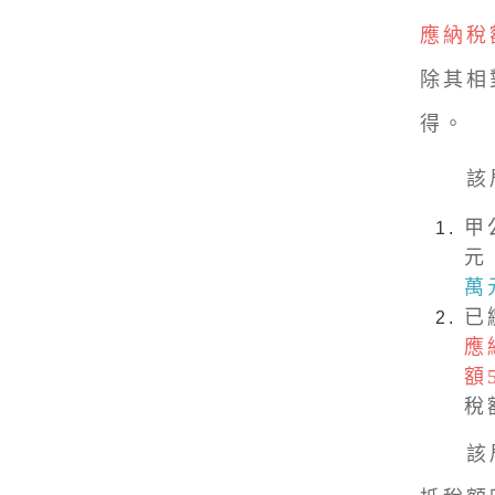
應納稅
除其相
得。
該局
甲
元
萬
已
應
額
稅
該局