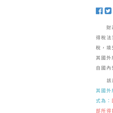
財政
得稅法
稅，境
其國外
自國內
該局
其國外
式為：
部所得