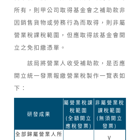
所有，則甲公司取得基金會之補助款非
因銷售貨物或勞務行為而取得，則非屬
營業稅課稅範圍，但應取得該基金會開
立之免扣繳憑單。
該局將營業人收受補助款，是否應
開立統一發票報繳營業稅製作一覽表如
下：
屬營業稅課
非屬營業稅
稅範圍
課稅範圍
研發成果
(全額開立
(無須開立
應稅發票)
發票)
全部歸屬營業人所
V