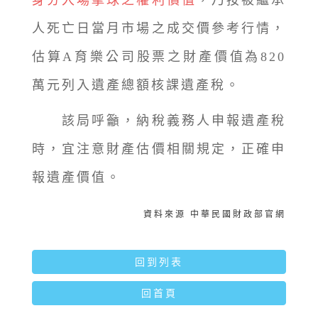
身分入場擊球之權利價值
，乃按被繼承
人死亡日當月市場之成交價參考行情，
估算A育樂公司股票之財產價值為820
萬元列入遺產總額核課遺產稅。
該局呼籲，納稅義務人申報遺產稅
時，宜注意財產估價相關規定，正確申
報遺產價值。
資料來源 中華民國財政部官網
回到列表
回首頁