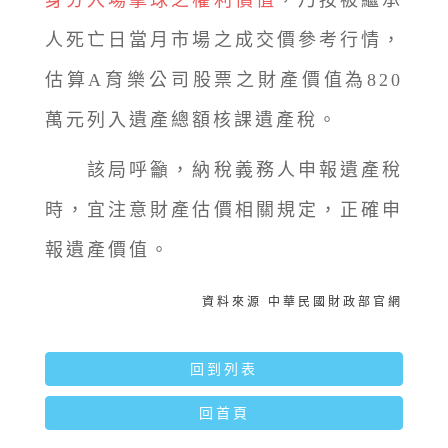
身分入場擊球之權利價值
，乃按被繼承
人死亡日當月市場之成交價參考行情，
估算A育樂公司股票之財產價值為820
萬元列入遺產總額核課遺產稅。
該局呼籲，納稅義務人申報遺產稅
時，宜注意財產估價相關規定，正確申
報遺產價值。
資料來源 中華民國財政部官網
回到列表
回首頁