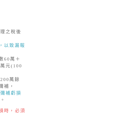
處理之稅後
元，以致漏報
數60萬＋
元(100
200萬餘
來彌補，
有彌補虧損
目
。
損時，必須