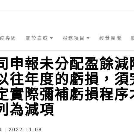
疫專區
關於嘉威
服務項目
經營團隊
司申報未分配盈餘減
以往年度的虧損，須
定實際彌補虧損程序
列為減項
| 2022-11-08