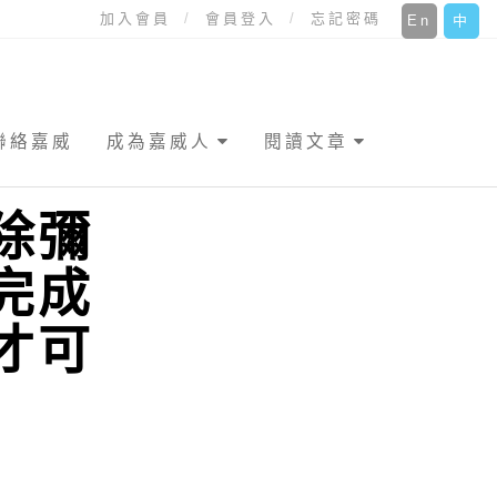
加入會員
會員登入
忘記密碼
En
中
聯絡嘉威
成為嘉威人
閱讀文章
除彌
完成
才可