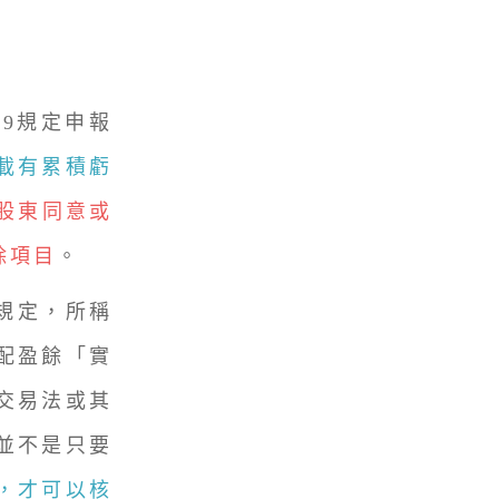
9規定申報
載有累積虧
股東同意或
除項目
。
規定，所稱
配盈餘「實
交易法或其
並不是只要
，才可以核