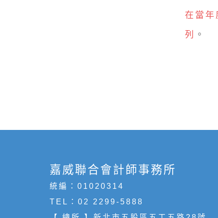
在當年
列
。
嘉威聯合會計師事務所
統編：01020314
TEL：
02 2299-5888
【 總所 】新北市五股區五工五路28號