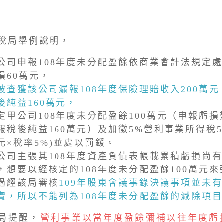
局舉例說明，
公司申報108年度未分配盈餘依商業會計法規定
損60萬元，
被查獲該公司漏報108年度保險理賠收入200萬
後純益160萬元，
定甲公司108年度未分配盈餘100萬元（申報虧損
報稅後純益160萬元）及加徵5%營利事業所得稅5萬
元×稅率5%)並處以罰鍰。
公司主張其108年度資產負債表帳載累積虧損尚有
，想要以經核定的108年度未分配盈餘100萬元
過經該局審核
109年股東會議事錄決議事項並未
實，所以不能列為108年度未分配盈餘的減除項
提醒，
營利事業以當年度盈餘彌補以往年度虧