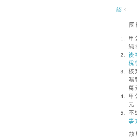
認
。
國稅
甲
純
後
稅
核
漏
萬
甲
元
不
事
該局