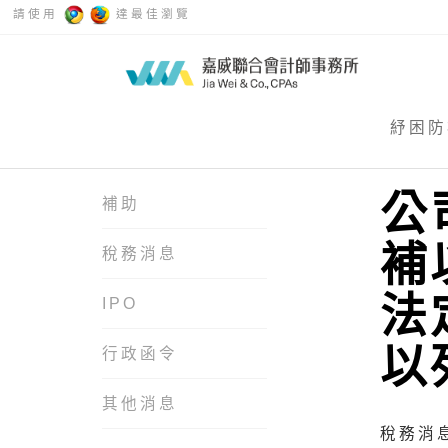
請使用
達最佳瀏覽
紓困防
公
補助
補
稅務消息
法
IPO
以
行政函令
其他消息
稅務消息 