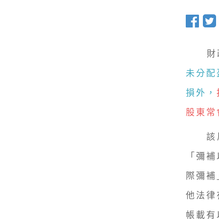
財政部
未分配
損外，
股東常
該局說
「彌補
際彌補
他法律
帳載有