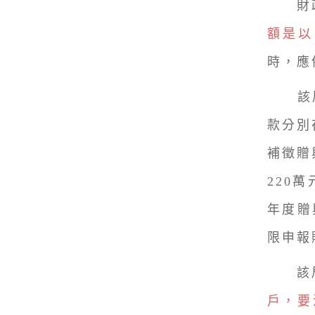
財政
額是以
時，應
該局進
款分別
補徵贈
220
年度贈
限申報
該局
戶，要