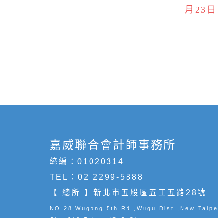
月23
嘉威聯合會計師事務所
統編：01020314
TEL：
02 2299-5888
【 總所 】新北市五股區五工五路28號
NO.28,Wugong 5th Rd.,Wugu Dist.,New Taipe