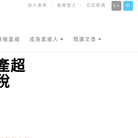
加入會員
會員登入
忘記密碼
En
中
聯絡嘉威
成為嘉威人
閱讀文章
產超
稅