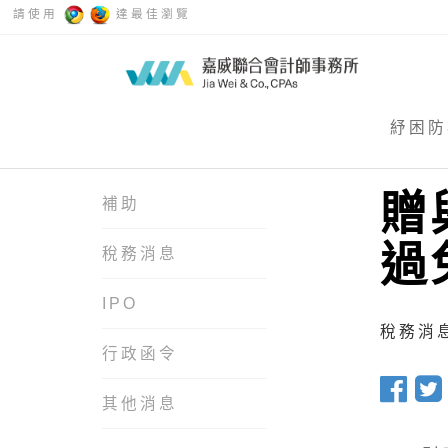
請使用
達最佳瀏覽
紓困防
贈
補助
過
稅務消息
IPO
稅務消息 
行政函令
其他消息