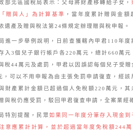
部北區國稅局表示：父母將財產移轉給子女，
「贈與人」為計算基準
，當年度累計贈與金額
依遺產及贈與稅法第24條規定辦理贈與稅申報。
一步舉例說明，日前查獲轄內甲君110年度
存入3個兒子銀行帳戶各220萬元，總計660萬
與稅44萬元及處罰，甲君以因誤認每個兒子受贈
萬元，可以不用申報為由主張免罰申請復查，經該
與財產累計金額已超過個人免稅額220萬元，其
贈與稅仍應受罰，駁回甲君復查申請，全案業經
特別提醒，民眾
如果同一年度分筆存入現金到
注意應累計計算，並於超過當年度免稅額244萬