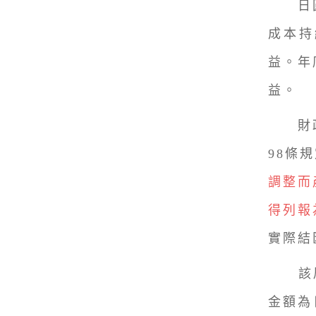
日圓
成本持
益。年
益。
財政部
98條
調整而
得列報
實際結
該局舉
金額為