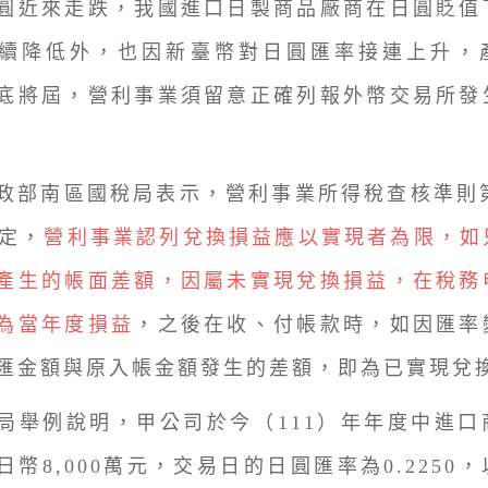
近來走跌，我國進口日製商品廠商在日圓貶值
續降低外，也因新臺幣對日圓匯率接連上升，
底將屆，營利事業須留意正確列報外幣交易所發
南區國稅局表示，營利事業所得稅查核準則第
規定，
營利事業認列兌換損益應以實現者為限，如
產生的帳面差額，因屬未實現兌換損益，在稅務
為當年度損益
，之後在收、付帳款時，如因匯率
匯金額與原入帳金額發生的差額，即為已實現兌
例說明，甲公司於今（111）年年度中進口
日幣8,000萬元，交易日的日圓匯率為0.2250