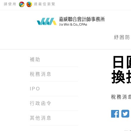
請使用
達最佳瀏覽
紓困防
日
補助
換
稅務消息
IPO
稅務消息 
行政函令
其他消息