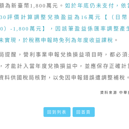
額為新臺幣1,800萬元。
如於年底仍未支付，依
2230評價計算調整兌換盈益為16萬元【（日幣8
2230）-1,800萬元】，因該筆盈益係匯率調整
未實現，於稅務申報時免列為年度收益課稅
。
醒，營利事業申報兌換損益項目時，都必須是
，才能計入當年度兌換損益中，並應保存正確計
資料供國稅局核對，以免因申報錯誤遭調整補稅
資料來源 中
回到列表
回首頁