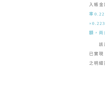
入帳金
率0.
×0.
額，尚
該局提
已實現
之明細