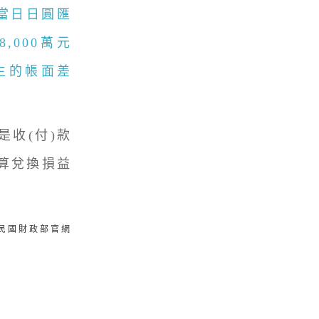
當日日圓匯
,000萬元
產生的帳面差
收(付)款
算兌換損益
。
華民國財政部官網