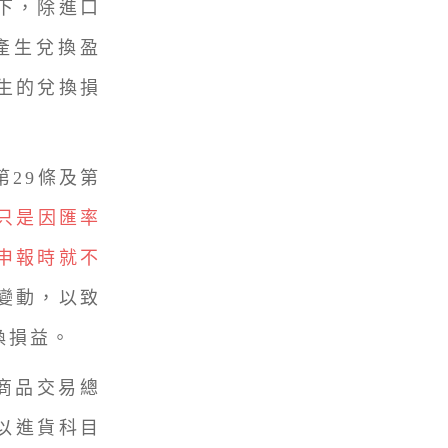
下，除進口
產生兌換盈
生的兌換損
29條及第
只是因匯率
申報時就不
變動，以致
換損益。
商品交易總
，以進貨科目