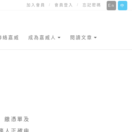
加入會員
會員登入
忘記密碼
En
中
聯絡嘉威
成為嘉威人
閱讀文章
）繳憑單及
義務人正確申