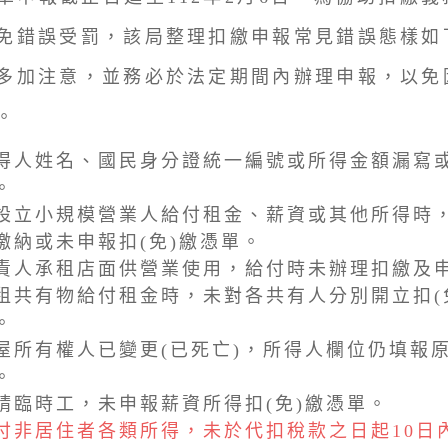
免錯誤受罰，該局整理扣繳申報常見錯誤態樣如
多加注意，並務必於法定期間內辦理申報，以免
。
得人姓名、國民身分證統一編號或所得金額漏寫
。
設立小規模營業人給付租金、薪資或其他所得時
繳納或未申報扣(免)繳憑單。
責人承租店面供營業使用，給付時未辦理扣繳及
租共有物給付租金時，未對各共有人分別開立扣(
。
屋所有權人已變更(已死亡)，所得人欄位仍填報
。
請臨時工，未申報薪資所得扣(免)繳憑單。
付非居住者各類所得，未於代扣稅款之日起10日