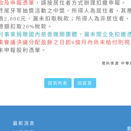
款及申報憑單
，誤按居住者方式辦理扣繳申報。
終尾牙等抽獎活動之中獎，所得人為居住者，其
過2,000元，漏未扣取稅款；所得人為非居住者
總額扣取20%稅款。
利事業捐贈國內慈善機關團體，漏未開立免扣繳
東會議決議分配盈餘之日起6個月內尚未給付則視
未申報股利憑單。
資料來源 中
回到列表
回首頁
最新消息