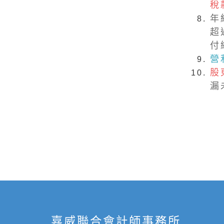
稅
年
超
付
營
股
漏
嘉威聯合會計師事務所