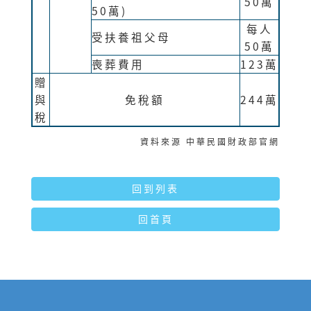
50萬
50萬)
每人
受扶養祖父母
50萬
喪葬費用
123萬
贈
與
免稅額
244萬
稅
資料來源 中華民國財政部官網
回到列表
回首頁