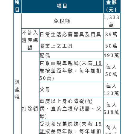
稅
金額
項目
目
(元)
1,333
免稅額
萬
不計入
日常生活必需器具及用具
89萬
遺產總
職業上之工具
50萬
額
配偶
493萬
直系血親卑親屬(未滿
18
每人
歲
按差距年數，每年加扣
50萬
50萬)
遺
每人
產
父母
123萬
稅
重度以上身心障礙(配
每人
扣除額
偶、直系血親卑親屬、父
618萬
母)
受扶養兄弟姊妹(未滿
18
每人
歲
按差距年數，每年加扣