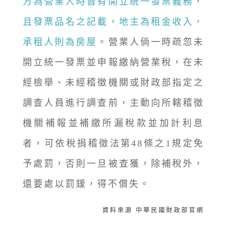
方為營業人時皆有開立統一發票義務，
且發票品名之記載，地主為租金收入，
承租人則為房屋
。營業人倘一時疏忽未
開立統一發票並申報繳納營業稅，在未
經檢舉、未經稽徵機關或財政部指定之
調查人員進行調查前，主動向所轄稽徵
機關補報並補繳所漏稅款並加計利息
者，可依稅捐稽徵法第48條之1規定免
予處罰，否則一旦被查獲，除補稅外，
還要處以罰鍰，得不償失。
資料來源 中華民國財政部官網