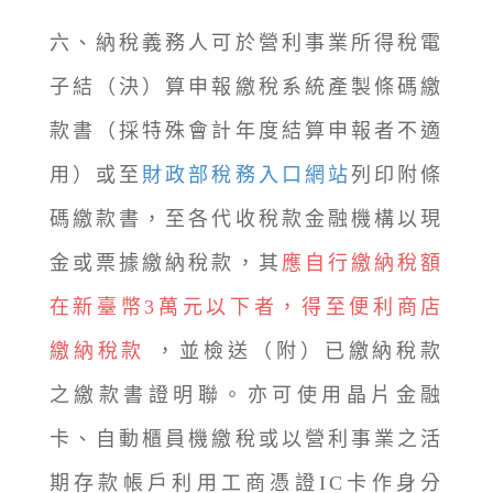
六、納稅義務人可於營利事業所得稅電
子結（決）算申報繳稅系統產製條碼繳
款書（採特殊會計年度結算申報者不適
用）或至
財政部稅務入口網站
列印附條
碼繳款書，至各代收稅款金融機構以現
金或票據繳納稅款，其
應自行繳納稅額
在新臺幣3萬元以下者，得至便利商店
繳納稅款
，並檢送（附）已繳納稅款
之繳款書證明聯。亦可使用晶片金融
卡、自動櫃員機繳稅或以營利事業之活
期存款帳戶利用工商憑證IC卡作身分