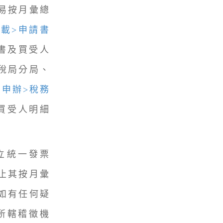
易按月彙總
載>申請書
書及買受人
稅局分局、
上申辦>稅務
買受人明細
立統一發票
止其按月彙
如有任何疑
洽所轄稽徵機