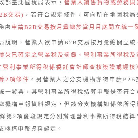
部臺北國稅局表示，
營業人銷售貨物或勞務與
2B交易)
，若符合規定條件，可向所在地國稅局
務處
申請B2B交易按月彙總於當月月底開立統一
明，營業人欲申請B2B交易按月彙總開立統
積欠已確定之營業稅及罰鍰、營利事業所得稅及
之營利事業所得稅係委託會計師查核簽證或經核
等2項條件
。另營業人之分支機構亦得申請B2B
統一發票，其營利事業所得稅結算申報是否符合
總機構申報資料認定，但該分支機構如係依所得
9條第2項後段規定分別辦理營利事業所得稅結算
支機構申報資料認定。