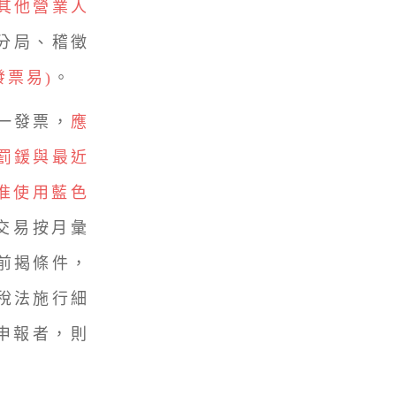
其他營業人
分局、稽徵
發票易)
。
一發票，
應
罰鍰與最近
准使用藍色
交易按月彙
前揭條件，
稅法施行細
申報者，則