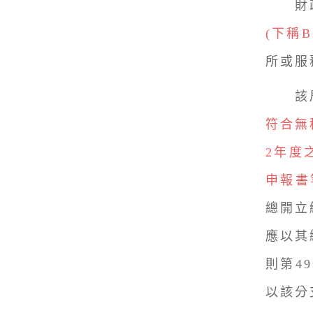
財政
(下稱B
所或服
該局說
符合無
2年度
申報書
總開立
應以其
則第4
以該分