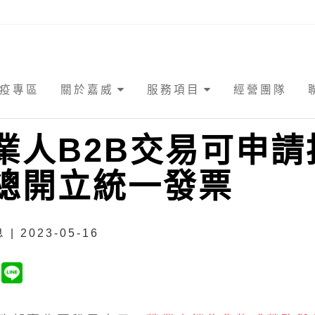
疫專區
關於嘉威
服務項目
經營團隊
業人B2B交易可申請
總開立統一發票
| 2023-05-16