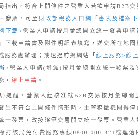
出，符合上開條件之營業人若欲申請B2B交
一發票，可至
財政部稅務入口網「書表及檔案下
例下載>
營業人申請按月彙總開立統一發票申請
」下載申請書及附件明細表填寫，送交所在地國
或服務處辦理；或透過前揭網站「
線上服務>線
辦>
營業人申請(增減)按月彙總開立統一發票及
能，
線上申請
。
提醒，營業人經核准就B2B交易按月彙總開
發生不符合上開條件情形時，主管稽徵機關得停
統一發票，改按逐筆交易開立統一發票。營業人
撥打該局免付費服務專線0800-000-321或逕