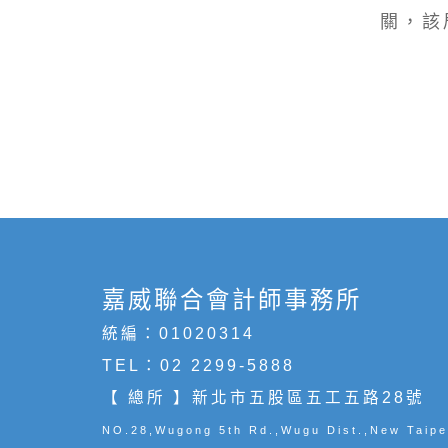
關，該
嘉威聯合會計師事務所
統編：01020314
TEL：
02 2299-5888
【 總所 】新北市五股區五工五路28號
NO.28,Wugong 5th Rd.,Wugu Dist.,New Taipe