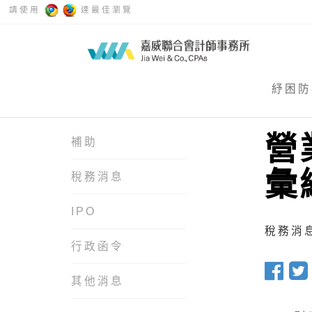
請使用
達最佳瀏覽
紓困防
營
補助
彙
稅務消息
IPO
稅務消息 
行政函令
其他消息