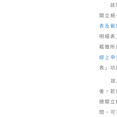
該局指
開立統
表及範
明細表
稽徵所
線上申
表」功
該局
後，若
總開立
問，可