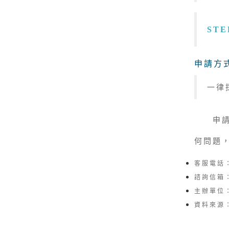
STE
申請方式
一律
申請網
何問題
客服電話：0
諮詢信箱：m
主辦單位
資料來源