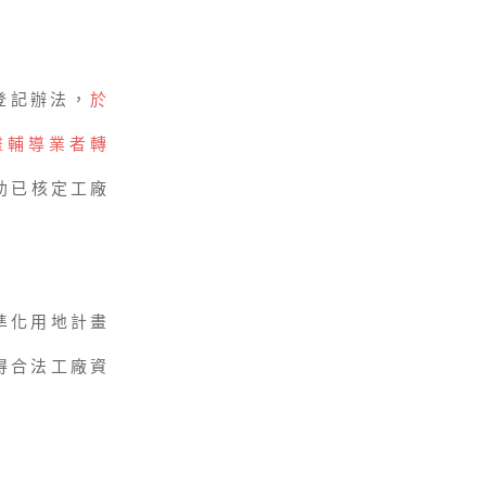
登記辦法，
於
畫輔導業者轉
助已核定工廠
準化用地計畫
得合法工廠資