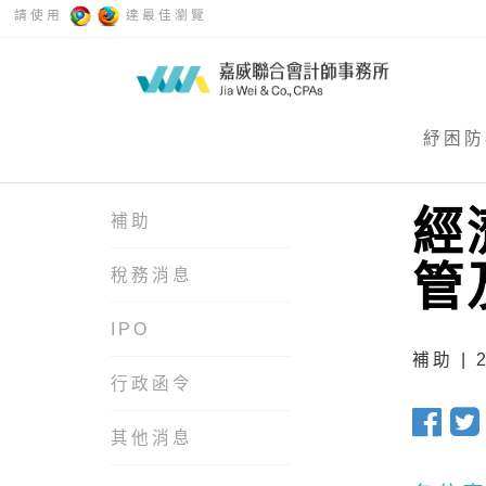
請使用
達最佳瀏覽
紓困防
經
補助
管
稅務消息
IPO
補助 | 2
行政函令
其他消息