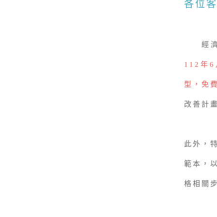
各位
經濟部
112
型，免
改善計
此外，
範本，
格相關步