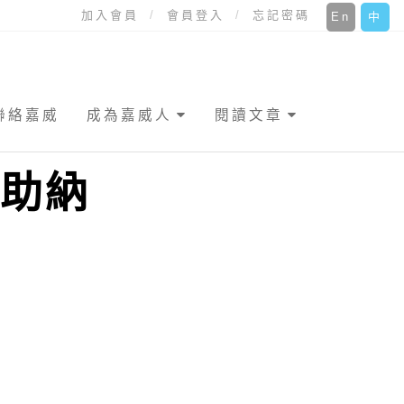
加入會員
會員登入
忘記密碼
En
中
聯絡嘉威
成為嘉威人
閱讀文章
 助納