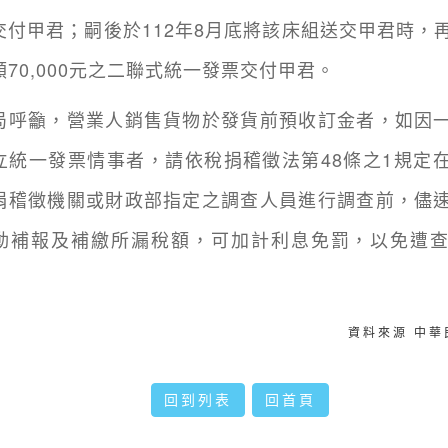
交付甲君；嗣後於112年8月底將該床組送交甲君時，
70,000元之二聯式統一發票交付甲君。
籲，營業人銷售貨物於發貨前預收訂金者，如因一
立統一發票情事者，請依稅捐稽徵法第48條之1規定
捐稽徵機關或財政部指定之調查人員進行調查前，儘
動補報及補繳所漏稅額，可加計利息免罰，以免遭
資料來源 中
回到列表
回首頁