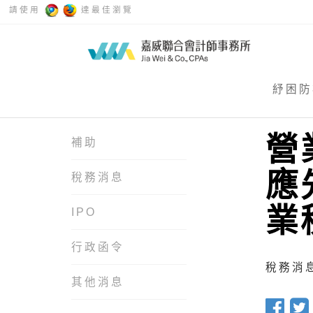
請使用
達最佳瀏覽
紓困防
營
補助
應
稅務消息
業
IPO
行政函令
稅務消息 
其他消息