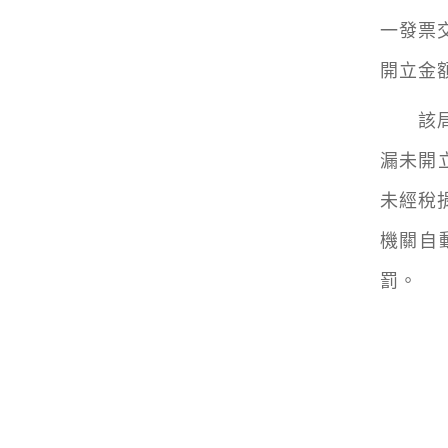
一發票
開立金額
該局呼
漏未開
未經稅
機關自
罰。