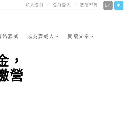
加入會員
會員登入
忘記密碼
En
中
聯絡嘉威
成為嘉威人
閱讀文章
金，
繳營