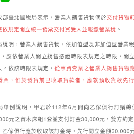
臺北國稅局表示，營業人銷售貨物倘於
交付貨物
應依規定開立統一發票交付買受人並報繳營業稅
。
明，營業人銷售貨物，依加值型及非加值型營業稅
定，應依營業人開立銷售憑證時限表規定之時限，開
人。依該時限表規定，
從事買賣業之營業人銷售貨物
發票，惟於發貨前已收取貨款者，應就預收貨款先
例說明，甲君於112年6月間向乙傢俱行訂購總
0,000元之實木床組1套並支付訂金30,000元，雙方約定
。乙傢俱行應於收取該訂金時，先行開立金額30,000