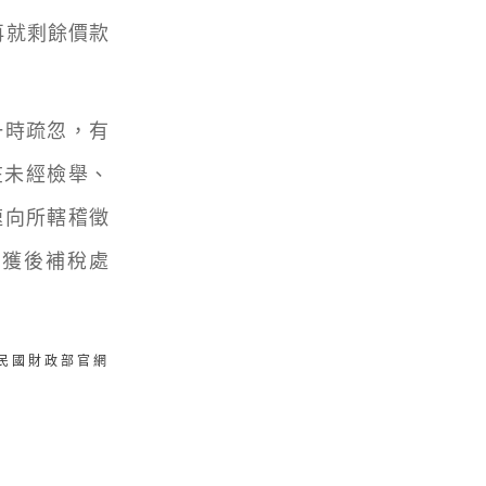
再就剩餘價款
時疏忽，有
在未經檢舉、
速向所轄稽徵
查獲後補稅處
華民國財政部官網