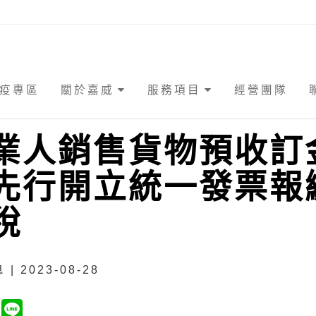
疫專區
關於嘉威
服務項目
經營團隊
業人銷售貨物預收訂
先行開立統一發票報
稅
| 2023-08-28