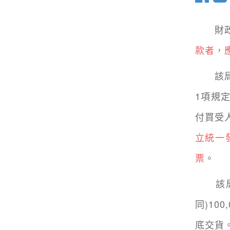
財政部
款者，
該局說
1項規
付買受
立統一
票
。
該局舉
同)10
底交貨