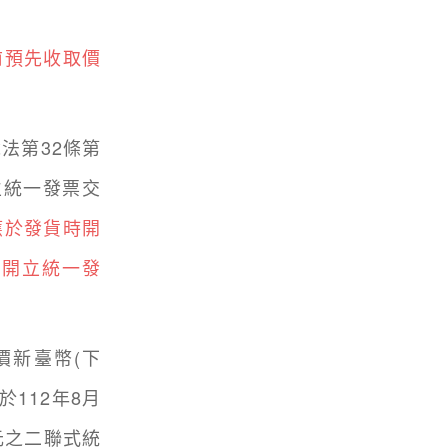
前預先收取價
法第32條第
立統一發票交
應於發貨時開
行開立統一發
價新臺幣(下
於112年8月
元之二聯式統