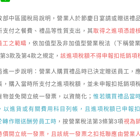
中區國稅局說明，營業人於節慶日宴請或贈送禮品
所支付之餐費、禮品等性質支出，其
取得之進項憑證
員工之範疇
，依加值型及非加值型營業稅法（下稱營業
項第3款及第4款之規定，
該進項稅額不得申報扣抵銷項
一步說明：營業人購買禮品時已決定贈送員工，應
帳，購入當時所支付之進項稅額，並未申報扣抵銷項
貨物並免開立統一發票，以資簡化；
惟若購買禮品當
，以進貨或有關費用科目列帳，且進項稅額已申報
於轉作贈送酬勞員工時
，按營業稅法第3條第3項
視為
時價開立統一發票，且該統一發票之扣抵聯應由營業