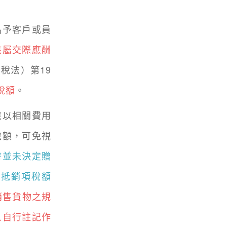
予客戶或員
核屬交際應酬
稅法）第19
稅額
。
以相關費用
稅額，可免視
時並未決定贈
扣抵銷項稅額
銷售貨物之規
人自行註記作