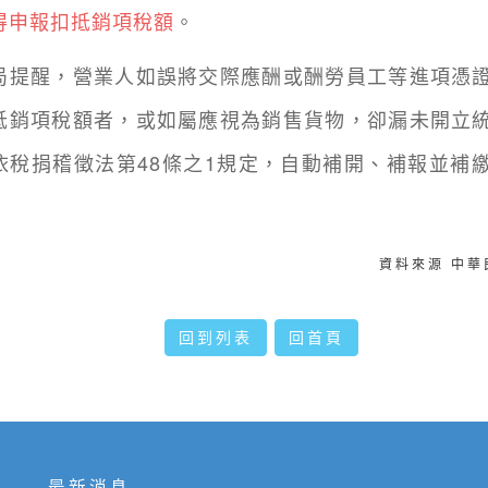
得申報扣抵銷項稅額
。
醒，營業人如誤將交際應酬或酬勞員工等進項憑證
抵銷項稅額者，或如屬應視為銷售貨物，卻漏未開立
依稅捐稽徵法第48條之1規定，自動補開、補報並補
資料來源 中
回到列表
回首頁
最新消息