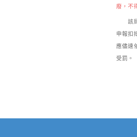
廢，不
該局提
申報扣
應儘速
受罰。