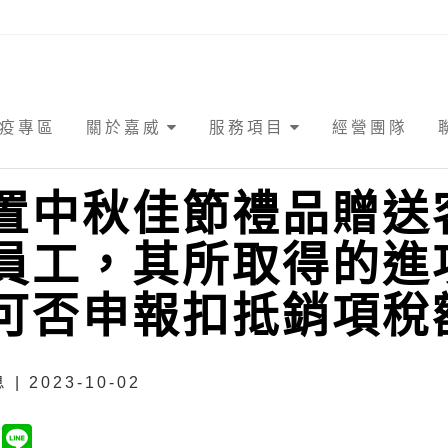
疫專區
關於嘉威
服務項目
經營團隊
置中秋佳節禮品贈送
員工，其所取得的進
可否申報扣抵銷項稅額
| 2023-10-02