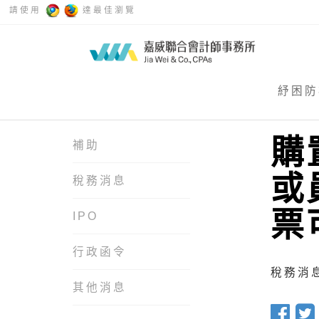
請使用
達最佳瀏覽
紓困防
購
補助
或
稅務消息
票
IPO
行政函令
稅務消息 
其他消息