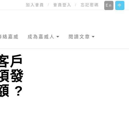
加入會員
會員登入
忘記密碼
En
中
聯絡嘉威
成為嘉威人
閱讀文章
客戶
項發
 ?