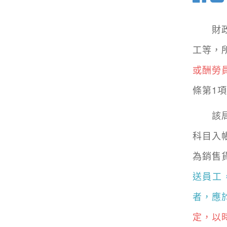
財政部
工等，
或酬勞
條第1
該局進
科目入
為銷售
送員工
者，應
定，以