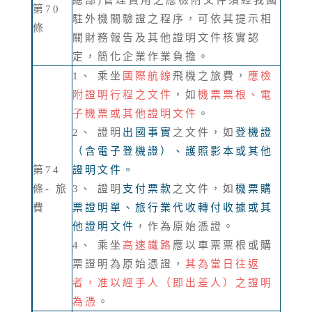
總部)管理費用之應檢附文件須經我國
第70
駐外機關驗證之程序，可依其提示相
條
關財務報告及其他證明文件核實認
定，簡化企業作業負擔。
1、 乘坐
國際航線
飛機之旅費，
應檢
附證明行程之文件
，如
機票票根、電
子機票或其他證明文件
。
2、 證明
出國事實
之文件，如
登機證
（含電子登機證）、護照影本或其他
第74
證明文件。
條- 旅
3、 證明
支付票款
之文件，如
機票購
費
票證明單、旅行業代收轉付收據或其
他證明文件
，作為原始憑證。
4、 乘坐
高速鐵路
應以車票票根或購
票證明為原始憑證，
其為當日往返
者，准以經手人（即出差人）之證明
為憑
。