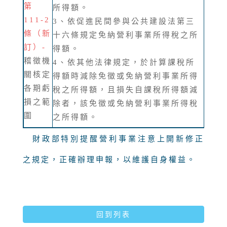
第
所得額。
111-2
3、依促進民間參與公共建設法第三
條（新
十六條規定免納營利事業所得稅之所
訂）-
得額。
稽徵機
4、依其他法律規定，於計算課稅所
關核定
得額時減除免徵或免納營利事業所得
各期虧
稅之所得額，且損失自課稅所得額減
損之範
除者，該免徵或免納營利事業所得稅
圍
之所得額。
財政部特別提醒營利事業注意上開新修正
之規定，正確辦理申報，以維護自身權益。
回到列表