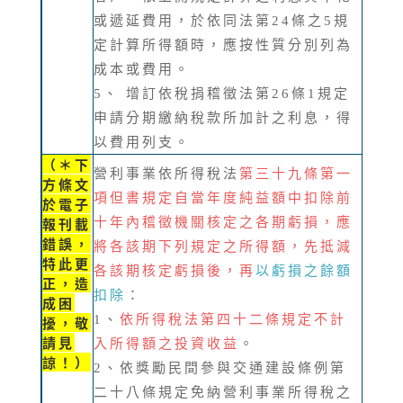
或遞延費用，於依同法第24條之5規
定計算所得額時，應按性質分別列為
成本或費用。
5、 增訂依稅捐稽徵法第26條1規定
申請分期繳納稅款所加計之利息，得
以費用列支。
（
＊下
營利事業依所得稅法
第三十九條第一
方條文
項但書規定自當年度純益額中扣除前
於
電子
報刊載
十年內稽徵機關核定之各期虧損，應
錯誤，
將各該期下列規定之所得額，先抵減
特此更
各該期核定虧損後，再
以虧損之餘額
正，造
扣除
：
成困
1、
依所得稅法第四十二條規定不計
擾，敬
請見
入所得額之投資收益
。
諒！）
2、依獎勵民間參與交通建設條例第
二十八條規定免納營利事業所得稅之