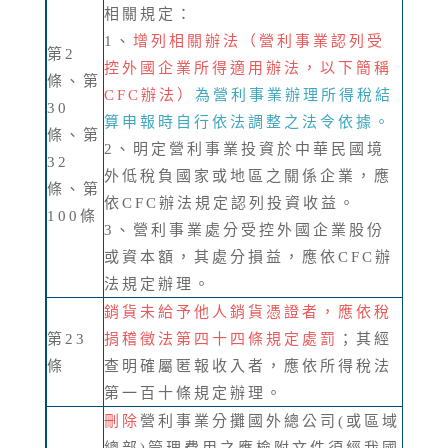
相關規定：
1、
增列相關辦法（營利事業認列受
第2
控外國企業所得適用辦法，以下簡稱
條、第
CFC辦法）
為營利事業辦理所得稅結
30
算申報時自行依法調整之法令依據。
條、第
2、明定營利事業投資於中華民國境
32
外低稅負國家或地區之關係企業，應
條、第
依CFC辦法規定認列投資收益。
100條
3、營利事業處分受控外國企業股份
或資本額，其處分損益，應依CFC辦
法規定辦理。
銷貨未給予他人銷貨憑證者，應依稅
第23
捐稽徵法第四十四條規定處罰
；其經
條
查明確屬匿報收入者，應依所得稅法
第一百十條規定辦理。
刪除
營利事業分攤國外總公司(或區域