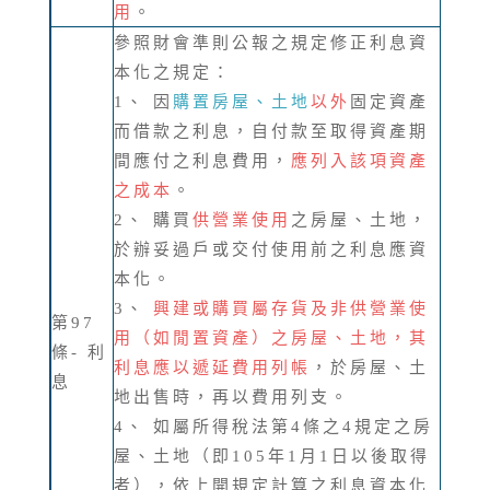
用
。
參照財會準則公報之規定修正利息資
本化之規定：
1、 因
購置房屋、土地
以外
固定資產
而借款之利息，自付款至取得資產期
間應付之利息費用，
應列入該項資產
之成本
。
2、 購買
供營業使用
之房屋、土地，
於辦妥過戶或交付使用前之利息應資
本化。
3、
興建或購買屬存貨及非供營業使
第97
用（如閒置資產）之房屋、土地，其
條- 利
利息應以遞延費用列帳
，於房屋、土
息
地出售時，再以費用列支。
4、 如屬所得稅法第4條之4規定之房
屋、土地（即105年1月1日以後取得
者），依上開規定計算之利息資本化