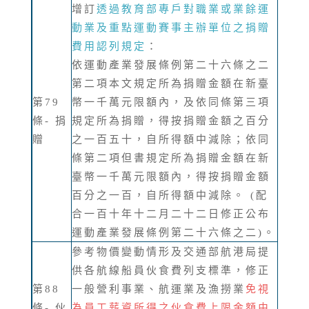
增訂
透過教育部專戶對職業或業餘運
動業及重點運動賽事主辦單位之捐贈
費用認列規定
：
依運動產業發展條例第二十六條之二
第二項本文規定所為捐贈金額在新臺
第79
幣一千萬元限額內，及依同條第三項
條- 捐
規定所為捐贈，得按捐贈金額之百分
贈
之一百五十，自所得額中減除；依同
條第二項但書規定所為捐贈金額在新
臺幣一千萬元限額內，得按捐贈金額
百分之一百，自所得額中減除。 (配
合一百十年十二月二十二日修正公布
運動產業發展條例第二十六條之二)。
參考物價變動情形及交通部航港局提
供各航線船員伙食費列支標準，修正
第88
一般營利事業、航運業及漁撈業
免視
條- 伙
為員工薪資所得之伙食費上限金額由