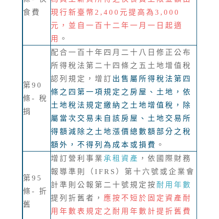
食費
現行新臺幣2,400元提高為3,000
元，並自一百十二年一月一日起適
用
。
配合一百十年四月二十八日修正公布
所得稅法第二十四條之五土地增值稅
認列規定，增訂
出售屬所得稅法第四
第90
條之四第一項規定之房屋、土地，依
條- 稅
土地稅法規定繳納之土地增值稅，除
捐
屬當次交易未自該房屋、土地交易所
得額減除之土地漲價總數額部分之稅
額外，不得列為成本或損費
。
增訂營利事業
承租資產
，依國際財務
報導準則（IFRS）第十六號或企業會
第95
計準則公報第二十號規定按
耐用年數
條- 折
提列折舊者，
應按不短於固定資產耐
舊
用年數表規定之耐用年數計提折舊費