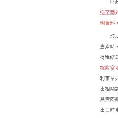
財政部
送至國
明資料
該局說
倉庫時
得稅結
檢附當
利事業
出相關
其實際
出口時