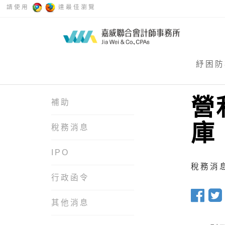
請使用
達最佳瀏覽
紓困防
營
補助
庫
稅務消息
IPO
稅務消息 
行政函令
其他消息