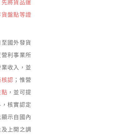
，先將貨品運
存貨盤點等證
至國外發貨
度營利事業所
營業收入，並
憑核認
；惟營
盤點
，並可提
料，核實認定
能顯示自國內
量及上開之調