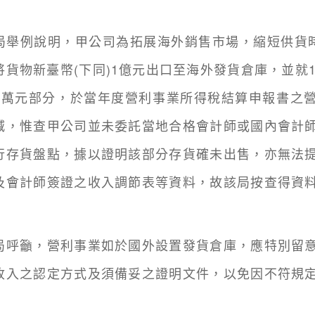
例說明，甲公司為拓展海外銷售市場，縮短供貨時
將貨物新臺幣(下同)1億元出口至海外發貨倉庫，並就1
千萬元部分，於當年度營利事業所得稅結算申報書之
減，惟查甲公司並未委託當地合格會計師或國內會計
行存貨盤點，據以證明該部分存貨確未出售，亦無法
及會計師簽證之收入調節表等資料，故該局按查得資
籲，營利事業如於國外設置發貨倉庫，應特別留意
收入之認定方式及須備妥之證明文件，以免因不符規