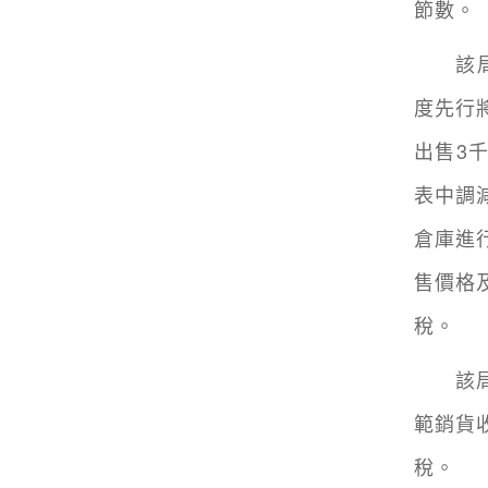
節數。
該局舉
度先行
出售3
表中調
倉庫進
售價格
稅。
該局呼
範銷貨
稅。