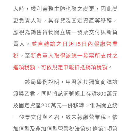
人時，權利義務主體也隨之變更，因此變
更負責人時，其存貨及固定資產等移轉，
應視為銷售貨物開立統一發票交付與新負
責人，
並自轉讓之日起15日內報繳營業
稅
。至
新負責人取得該統一發票所支付之
進項稅額，可依規定申報扣抵銷項稅額
。
該局舉例說明，甲君就其獨資商號讓
渡與乙君，同時將該商號帳上存貨800萬元
及固定資產200萬元一併移轉，惟漏開立統
一發票交付與乙君，致未報繳營業稅，依
加值型及非加值型營業稅法第51條第1項第