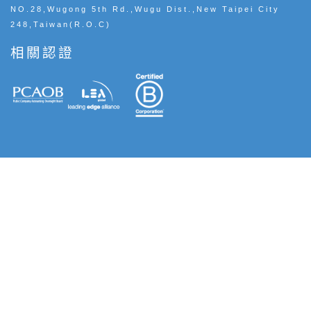
NO.28,Wugong 5th Rd.,Wugu Dist.,New Taipei City
248,Taiwan(R.O.C)
相關認證