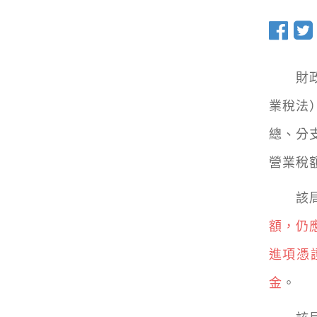
財政部
業稅法
總、分
營業稅
該局
額，仍
進項憑
金
。