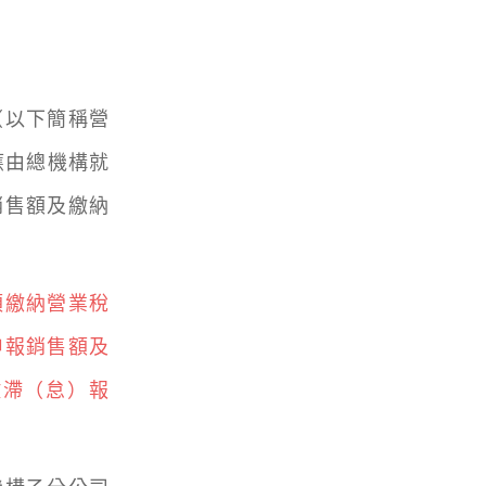
以下簡稱營
應由總機構就
銷售額及繳納
須繳納營業稅
申報銷售額及
徵滯（怠）報