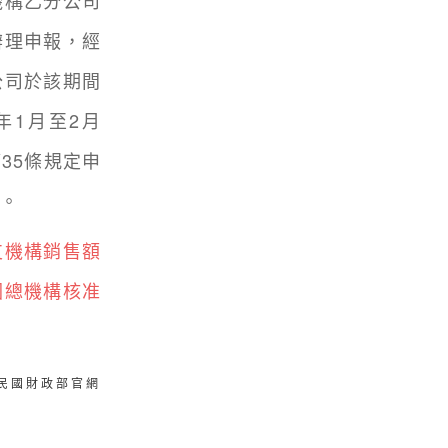
構乙分公司
辦理申報，經
公司於該期間
年1月至2月
35條規定申
案。
支機構銷售額
因總機構核准
華民國財政部官網