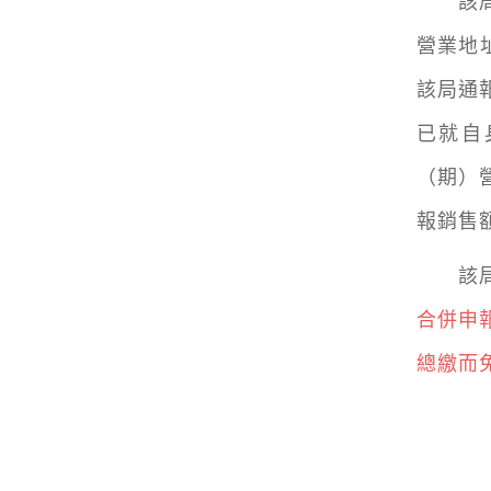
該局舉
營業地
該局通
已就自
（期）
報銷售
該局
合併申
總繳而