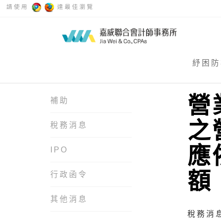
請使用
達最佳瀏覽
紓困防
營
補助
之
稅務消息
應
IPO
額
行政函令
其他消息
稅務消息 