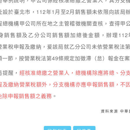
例說明，甲公司係經核准總繳之營業人，其分支機
址設於臺北市，112年1月至2月銷售額未依限向該局
報總機構甲公司所在地之主管稽徵機關查核，查得甲
身銷售額及乙分公司銷售額加總後金額，辦理112
營業稅申報及繳納，爰該局就乙分公司未依營業稅法第
額一節，按營業稅法第49條規定加徵滯（怠）報金在
提醒，
經核准總繳之營業人，總機構除應將總、分
報及繳納營業稅額外，分支機構亦應申報銷售額，不
免除申報銷售額之義務
。
資料來源 中