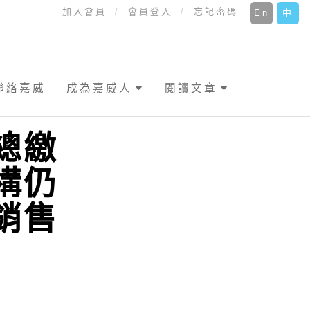
加入會員
會員登入
忘記密碼
En
中
聯絡嘉威
成為嘉威人
閱讀文章
總繳
構仍
銷售