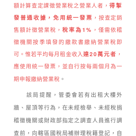
額計算查定課徵營業稅之營業人者，
得掣
，按查定銷
發普通收據，免用統一發票
售額計徵營業稅，
，僅需依稽
稅率為1%
徵機關按季填發的繳款書繳納營業稅即
可。惟若平均每月租金收入
，
達20萬元者
應使用統一發票，並自行按每兩個月為一
期申報繳納營業稅
。
該局提醒，管委會若有出租大樓外
牆、屋頂等行為，在未經檢舉、未經稅捐
稽徵機關或財政部指定之調查人員進行調
查前，向轄區國稅局補辦理稅籍登記，自